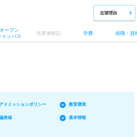
志望理由
オー
プン
先輩
体験記
学費
就職
・
資
キャン
パス
アドミッションポリシー
教育環境
偏差値
基本情報