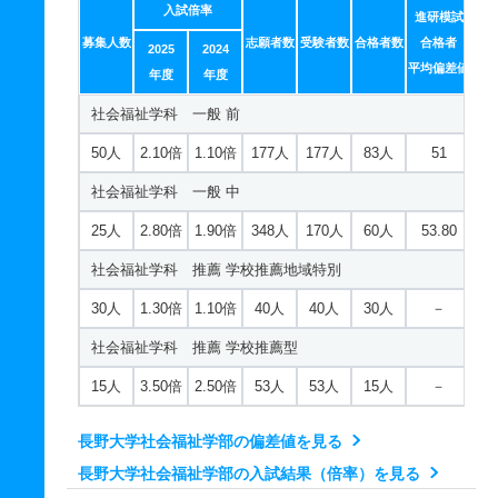
入試倍率
進研模試
募集人数
志願者数
受験者数
合格者数
合格者
2025
2024
平均偏差値
年度
年度
社会福祉学科 一般 前
50人
2.10倍
1.10倍
177人
177人
83人
51
社会福祉学科 一般 中
25人
2.80倍
1.90倍
348人
170人
60人
53.80
社会福祉学科 推薦 学校推薦地域特別
30人
1.30倍
1.10倍
40人
40人
30人
－
社会福祉学科 推薦 学校推薦型
15人
3.50倍
2.50倍
53人
53人
15人
－
長野大学社会福祉学部の偏差値を見る
長野大学社会福祉学部の入試結果（倍率）を見る