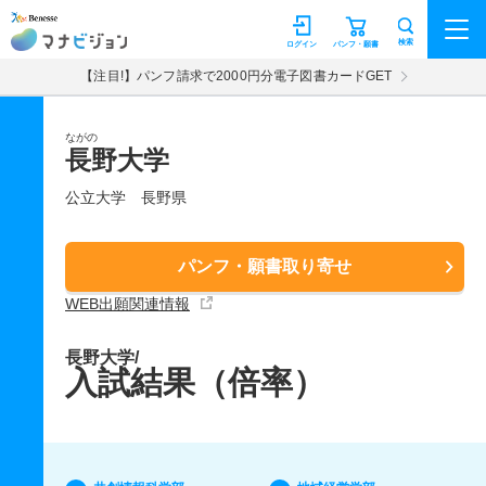
マナビジョン
検索
ログイン
パンフ・願書
【注目!】パンフ請求で2000円分電子図書カードGET
ながの
長野大学
公立大学
長野県
パンフ・願書取り寄せ
WEB出願関連情報
長野大学/
入試結果（倍率）