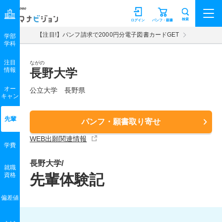
マナビジョン
検索
ログイン
パンフ・願書
【注目!】パンフ請求で2000円分電子図書カードGET
学部
学科
注目
ながの
情報
長野大学
オー
公立大学 長野県
キャン
先輩
パンフ・願書取り寄せ
WEB出願関連情報
学費
長野大学/
就職
資格
先輩体験記
偏差値