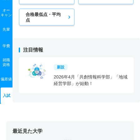
オー
合格最低点・平均
キャン
点
先輩
学費
注目情報
就職
資格
新設
2026年4月「共創情報科学部」「地域
偏差値
経営学部」が始動！
入試
最近見た大学