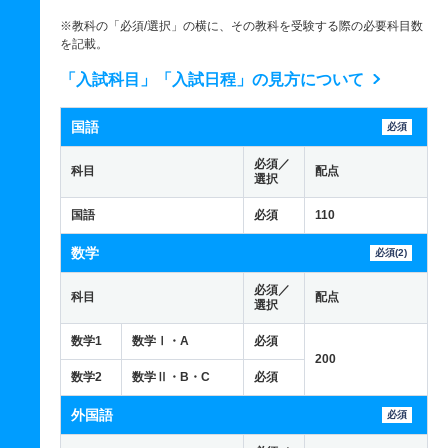
※教科の「必須/選択」の横に、その教科を受験する際の必要科目数
を記載。
「入試科目」「入試日程」の見方について
国語
必須
必須／
科目
配点
選択
国語
必須
110
数学
必須(2)
必須／
科目
配点
選択
数学1
数学Ⅰ・A
必須
200
数学2
数学Ⅱ・B・C
必須
外国語
必須