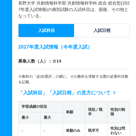
長野大学 共創情報科学部 共創情報科学科 総合 総合型(202
7年度入試情報)の個別試験の入試科目は、面接、その他と
なっている。
入試科目
入試日程
2027年度入試情報（今年度入試）
募集人数（人）：☆14
※教科の「必須/選択」の横に、その教科を受験する際の必要科目数
を記載。
「入試科目」「入試日程」の見方について
学習成績の状況
現役／既
性別の制
単願
卒
限
最小
最大
性別は問
-
-
単願のみ
既卒可
わない