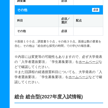
調査書
必須
その他
必須
必須／
科目
配点
選択
その他
必須
※面接１００点，調査書５０点，その他３０点。面接は数の要素を
含む。その他は「総合的な探究の時間」での学びの報告書。
※内容には変更等の可能性もありますので、必ず大学発表
の「入学者選抜要項」「学生募集要項」を
ホームページ
な
どで確認してください。
※また旧課程の経過措置科目についても、大学発表の「入
学者選抜要項」「学生募集要項」を
ホームページ
などで確
認してください。
総合 総合型(2027年度入試情報)