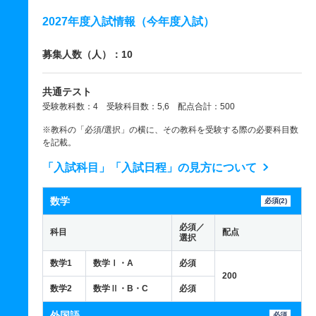
2027年度入試情報（今年度入試）
募集人数（人）：10
共通テスト
受験教科数：4 受験科目数：5,6 配点合計：500
※教科の「必須/選択」の横に、その教科を受験する際の必要科目数
を記載。
「入試科目」「入試日程」の見方について
数学
必須(2)
必須／
科目
配点
選択
数学1
数学Ⅰ・A
必須
200
数学2
数学Ⅱ・B・C
必須
外国語
必須