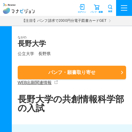
マナビジョン
検索
ログイン
パンフ・願書
【注目!】パンフ請求で2000円分電子図書カードGET
ながの
長野大学
公立大学
長野県
パンフ・願書取り寄せ
WEB出願関連情報
長野大学の共創情報科学部
の入試