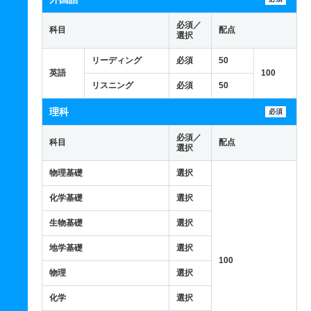
必須／
科目
配点
選択
リーディング
必須
50
英語
100
リスニング
必須
50
理科
必須
必須／
科目
配点
選択
物理基礎
選択
化学基礎
選択
生物基礎
選択
地学基礎
選択
100
物理
選択
化学
選択