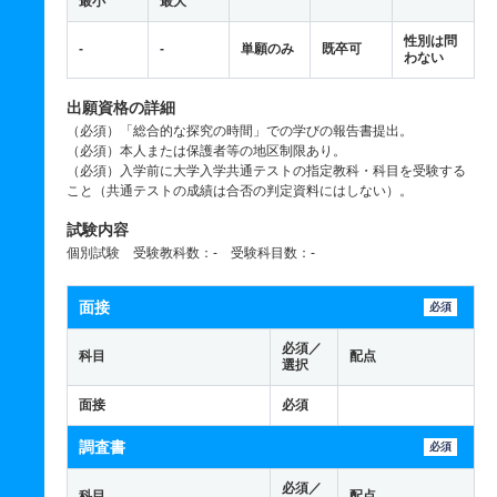
最小
最大
性別は問
-
-
単願のみ
既卒可
わない
出願資格の詳細
（必須）「総合的な探究の時間」での学びの報告書提出。
（必須）本人または保護者等の地区制限あり。
（必須）入学前に大学入学共通テストの指定教科・科目を受験する
こと（共通テストの成績は合否の判定資料にはしない）。
試験内容
個別試験 受験教科数：- 受験科目数：-
面接
必須
必須／
科目
配点
選択
面接
必須
調査書
必須
必須／
科目
配点