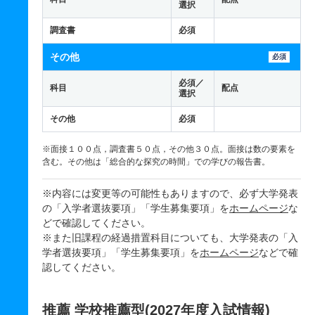
選択
調査書
必須
その他
必須
必須／
科目
配点
選択
その他
必須
※面接１００点，調査書５０点，その他３０点。面接は数の要素を
含む。その他は「総合的な探究の時間」での学びの報告書。
※内容には変更等の可能性もありますので、必ず大学発表
の「入学者選抜要項」「学生募集要項」を
ホームページ
な
どで確認してください。
※また旧課程の経過措置科目についても、大学発表の「入
学者選抜要項」「学生募集要項」を
ホームページ
などで確
認してください。
推薦 学校推薦型(2027年度入試情報)