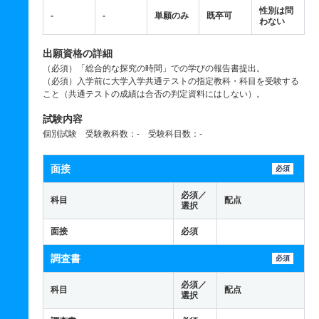
性別は問
-
-
単願のみ
既卒可
わない
出願資格の詳細
（必須）「総合的な探究の時間」での学びの報告書提出。
（必須）入学前に大学入学共通テストの指定教科・科目を受験する
こと（共通テストの成績は合否の判定資料にはしない）。
試験内容
個別試験 受験教科数：- 受験科目数：-
面接
必須
必須／
科目
配点
選択
面接
必須
調査書
必須
必須／
科目
配点
選択