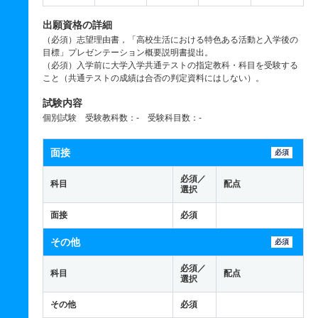
出願資格の詳細
（必須）志望理由書，「高校生活における特色ある活動と入学後の
目標」プレゼンテーション概要説明書提出。
（必須）入学前に大学入学共通テストの指定教科・科目を受験する
こと（共通テストの成績は合否の判定資料にはしない）。
試験内容
個別試験 受験教科数：- 受験科目数：-
面接
必須
必須／
科目
配点
選択
面接
必須
その他
必須
必須／
科目
配点
選択
その他
必須