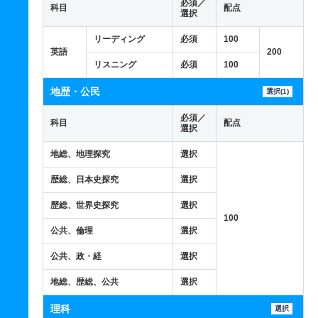
必須／
科目
配点
選択
リーディング
必須
100
英語
200
リスニング
必須
100
地歴・公民
選択(1)
必須／
科目
配点
選択
地総、地理探究
選択
歴総、日本史探究
選択
歴総、世界史探究
選択
100
公共、倫理
選択
公共、政・経
選択
地総、歴総、公共
選択
理科
選択