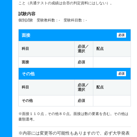
こと（共通テストの成績は合否の判定資料にはしない）。
試験内容
個別試験 受験教科数：- 受験科目数：-
面接
必須
必須／
科目
配点
選択
面接
必須
その他
必須
必須／
科目
配点
選択
その他
必須
※面接１１０点，その他８０点。面接は数の要素を含む。その他は
書類選考。
※内容には変更等の可能性もありますので、必ず大学発表