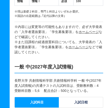
情報
情報Ⅰ
必須
100
※理は基礎２科目，専門１科目よりいずれか選択。
※国語の出題範囲は､｢近代以降の文章｣
※内容には変更等の可能性もありますので、必ず大学発表
の「入学者選抜要項」「学生募集要項」を
ホームページ
な
どで確認してください。
※また旧課程の経過措置科目についても、大学発表の「入
学者選抜要項」「学生募集要項」を
ホームページ
などで確
認してください。
一般 中(2027年度入試情報)
長野大学 共創情報科学部 共創情報科学科 一般 中(2027年
度入試情報)の共通テストの入試科目は、受験教科数：4
受験科目数：5,6 配点合計：500となっている。
入試科目
入試日程