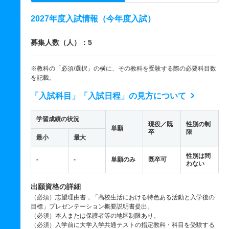
2027年度入試情報（今年度入試）
募集人数（人）：5
※教科の「必須/選択」の横に、その教科を受験する際の必要科目数
を記載。
「入試科目」「入試日程」の見方について
学習成績の状況
現役／既
性別の制
単願
卒
限
最小
最大
性別は問
-
-
単願のみ
既卒可
わない
出願資格の詳細
（必須）志望理由書，「高校生活における特色ある活動と入学後の
目標」プレゼンテーション概要説明書提出。
（必須）本人または保護者等の地区制限あり。
（必須）入学前に大学入学共通テストの指定教科・科目を受験する