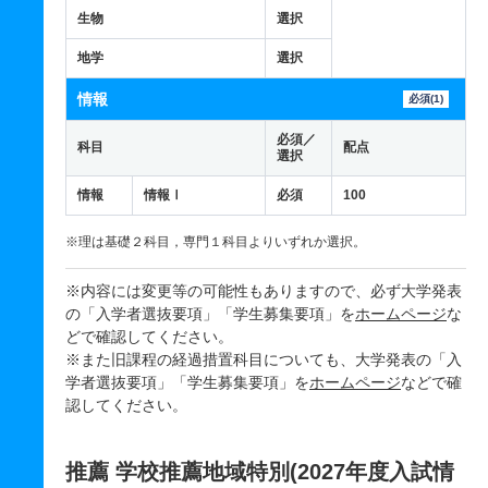
生物
選択
地学
選択
情報
必須(1)
必須／
科目
配点
選択
情報
情報Ⅰ
必須
100
※理は基礎２科目，専門１科目よりいずれか選択。
※内容には変更等の可能性もありますので、必ず大学発表
の「入学者選抜要項」「学生募集要項」を
ホームページ
な
どで確認してください。
※また旧課程の経過措置科目についても、大学発表の「入
学者選抜要項」「学生募集要項」を
ホームページ
などで確
認してください。
推薦 学校推薦地域特別(2027年度入試情