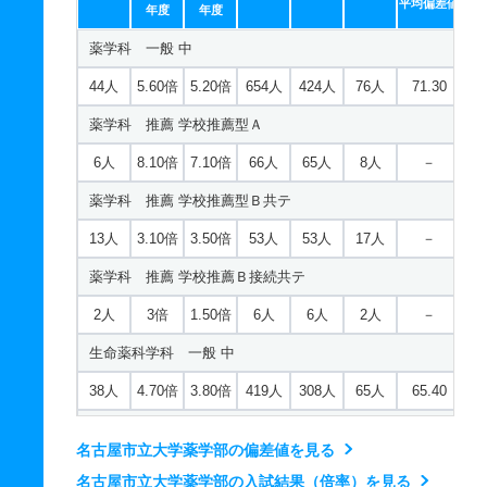
平均偏差値
年度
年度
保健医療学科／リハビリテーション学専攻／理学療法学コ
薬学科 一般 中
ース 推薦 学校推薦Ｂ接続共テ
44人
5.60倍
5.20倍
654人
424人
76人
71.30
4人
2.30倍
－
9人
9人
4人
－
薬学科 推薦 学校推薦型Ａ
保健医療学科／リハビリテーション学専攻／作業療法学コ
ース 一般 前
6人
8.10倍
7.10倍
66人
65人
8人
－
20人
1.80倍
－
55人
43人
24人
57
薬学科 推薦 学校推薦型Ｂ共テ
保健医療学科／リハビリテーション学専攻／作業療法学コ
13人
3.10倍
3.50倍
53人
53人
17人
－
ース 推薦 学校推薦型Ａ
薬学科 推薦 学校推薦Ｂ接続共テ
4人
4倍
－
16人
16人
4人
－
2人
3倍
1.50倍
6人
6人
2人
－
保健医療学科／リハビリテーション学専攻／作業療法学コ
生命薬科学科 一般 中
ース 推薦 学校推薦型Ｂ共テ
38人
4.70倍
3.80倍
419人
308人
65人
65.40
12人
1倍
－
15人
15人
15人
－
生命薬科学科 推薦 学校推薦型Ａ
保健医療学科／リハビリテーション学専攻／作業療法学コ
名古屋市立大学薬学部の偏差値を見る
ース 推薦 学校推薦Ｂ接続共テ
4人
3.40倍
4.80倍
17人
17人
5人
－
名古屋市立大学薬学部の入試結果（倍率）を見る