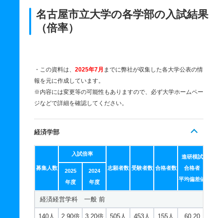
名古屋市立大学の各学部の入試結果
（倍率）
・この資料は、
2025年7月
までに弊社が収集した各大学公表の情
報を元に作成しています。
※内容には変更等の可能性もありますので、必ず大学ホームペー
ジなどで詳細を確認してください。
経済学部
入試倍率
進研模試
募集人数
志願者数
受験者数
合格者数
合格者
2025
2024
平均偏差値
年度
年度
経済経営学科 一般 前
140人
2.90倍
3.20倍
505人
453人
155人
60.20