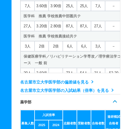
7人
3.60倍
3.90倍
25人
25人
7人
－
医学科 推薦 学校推薦中部圏共テ
27人
3.20倍
2.80倍
87人
87人
27人
－
医学科 推薦 学校推薦接続共テ
3人
2倍
2倍
6人
6人
3人
－
保健医療学科／リハビリテーション学専攻／理学療法学コ
ース 一般 前
20人
2.60倍
－
73人
54人
21人
52.20
名古屋市立大学医学部の偏差値を見る
保健医療学科／リハビリテーション学専攻／理学療法学コ
ース 推薦 学校推薦型Ａ
名古屋市立大学医学部の入試結果（倍率）を見る
4人
6倍
－
24人
24人
4人
－
薬学部
保健医療学科／リハビリテーション学専攻／理学療法学コ
入試倍率
ース 推薦 学校推薦型Ｂ共テ
進研模試
募集人数
志願者数
受験者数
合格者数
合格者
2025
2024
12人
2.70倍
－
32人
32人
12人
－