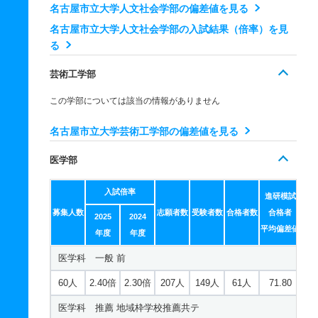
名古屋市立大学人文社会学部の偏差値を見る
12人
2.90倍
2.10倍
101人
35人
12人
62.80
名古屋市立大学人文社会学部の入試結果（倍率）を見
国際文化学科 推薦 学校推薦型Ａ
る
6人
4.20倍
4.20倍
30人
25人
6人
－
芸術工学部
国際文化学科 推薦 学校推薦接続共テ
この学部については該当の情報がありません
3人
5.30倍
5.70倍
16人
16人
3人
－
名古屋市立大学芸術工学部の偏差値を見る
医学部
入試倍率
進研模試
募集人数
志願者数
受験者数
合格者数
合格者
2025
2024
平均偏差値
年度
年度
医学科 一般 前
60人
2.40倍
2.30倍
207人
149人
61人
71.80
医学科 推薦 地域枠学校推薦共テ