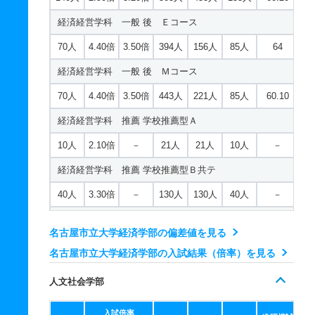
経済経営学科 一般 後 Ｅコース
70人
4.40倍
3.50倍
394人
156人
85人
64
経済経営学科 一般 後 Ｍコース
70人
4.40倍
3.50倍
443人
221人
85人
60.10
経済経営学科 推薦 学校推薦型Ａ
10人
2.10倍
－
21人
21人
10人
－
経済経営学科 推薦 学校推薦型Ｂ共テ
40人
3.30倍
－
130人
130人
40人
－
経済経営学科 推薦 学校推薦Ｂ接続共テ
名古屋市立大学経済学部の偏差値を見る
5人
4倍
－
20人
20人
5人
－
名古屋市立大学経済学部の入試結果（倍率）を見る
人文社会学部
入試倍率