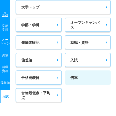
大学トップ
オープンキャンパ
学部・学科
学部
ス
学科
オー
先輩体験記
就職・資格
キャン
先輩
偏差値
入試
就職
資格
合格発表日
倍率
偏差値
合格最低点・平均
入試
点