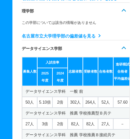
4人
－
－
0人
0人
0人
－
生命薬科学科 推薦 学校推薦型Ｂ共テ
理学部
6人
1.70倍
1倍
12人
12人
7人
－
この学部については該当の情報がありません
生命薬科学科 推薦 学校推薦Ｂ接続共テ
名古屋市立大学理学部の偏差値を見る
2人
3倍
1倍
3人
3人
1人
－
データサイエンス学部
入試倍率
進研模試
募集人数
志願者数
受験者数
合格者数
合格者
2025
2024
平均偏差値
年度
年度
データサイエンス学科 一般 前
50人
5.10倍
2倍
302人
264人
52人
57.60
データサイエンス学科 推薦 学校推薦型Ｂ共テ
27人
3倍
2倍
82人
82人
27人
－
データサイエンス学科 推薦 学校推薦Ｂ接続共テ