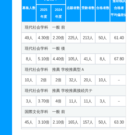
進研模試
募集人数
志願者数
受験者数
合格者数
合格者
2025
2024
平均偏差値
年度
年度
現代社会学科 一般 前
49人
4.30倍
2.20倍
225人
213人
50人
61.40
現代社会学科 一般 後
8人
5.10倍
4.40倍
105人
41人
8人
67.80
現代社会学科 推薦 学校推薦型Ａ
10人
2倍
2倍
32人
20人
10人
－
現代社会学科 推薦 学校推薦接続共テ
3人
3.70倍
4倍
11人
11人
3人
－
国際文化学科 一般 前
45人
3.10倍
2.10倍
165人
157人
50人
63.30
国際文化学科 一般 後