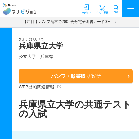
マナビジョン
検索
ログイン
パンフ・願書
【注目!】パンフ請求で2000円分電子図書カードGET
ひょうごけんりつ
兵庫県立大学
公立大学
兵庫県
パンフ・願書取り寄せ
WEB出願関連情報
兵庫県立大学の共通テスト
の入試