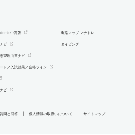
ademic中高版
進路マップ マナトレ
ナビ
タイピング
志望理由書ナビ
ート／入試結果／合格ライン
ナビ
質問と回答
個人情報の取扱いについて
サイトマップ