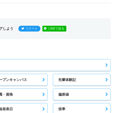
アしよう
ツイート
LINEで送る
ープンキャンパス
先輩体験記
職・資格
偏差値
格発表日
倍率