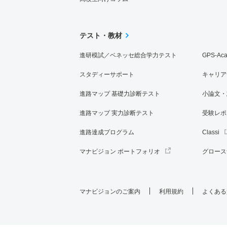
テスト・教材
進研模試／ベネッセ総合学力テスト
GPS-Ac
スタディーサポート
キャリア
進路マップ 基礎力診断テスト
小論文・
進路マップ 実力診断テスト
受験レポ
進路達成プログラム
Classi
マナビジョン ポートフォリオ
グロース
マナビジョンのご案内
利用規約
よくある