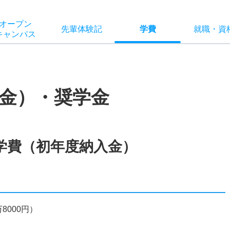
オー
プン
先輩
体験記
学費
就職
・
資
キャン
パス
金）・奨学金
学費（初年度納入金）
8000円）