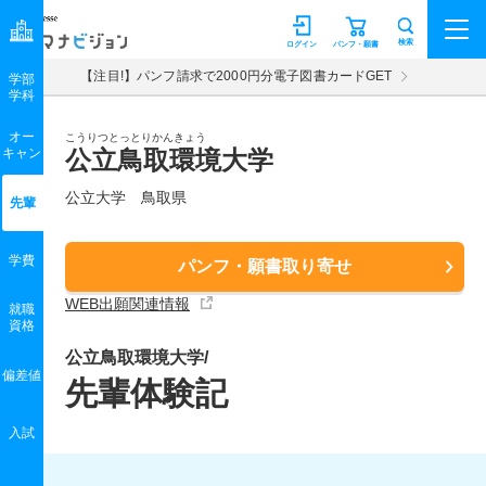
マナビジョン
検索
ログイン
パンフ・願書
【注目!】パンフ請求で2000円分電子図書カードGET
学部
学科
オー
こうりつとっとりかんきょう
キャン
公立鳥取環境大学
公立大学 鳥取県
先輩
学費
パンフ・願書取り寄せ
WEB出願関連情報
就職
資格
公立鳥取環境大学/
偏差値
先輩体験記
入試