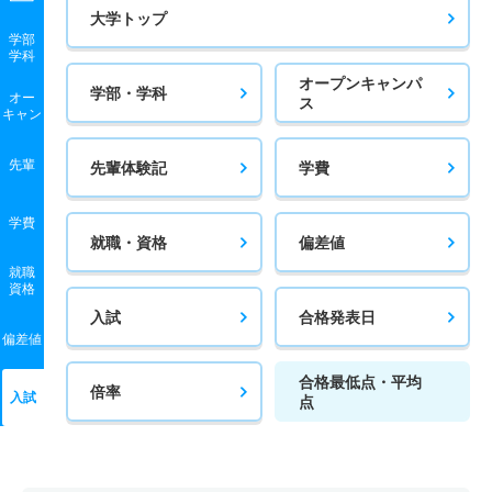
大学トップ
学部
学科
オープンキャンパ
学部・学科
オー
ス
キャン
先輩
先輩体験記
学費
学費
就職・資格
偏差値
就職
資格
入試
合格発表日
偏差値
合格最低点・平均
倍率
入試
点