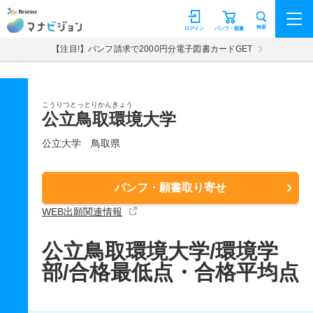
マナビジョン
検索
ログイン
パンフ・願書
【注目!】パンフ請求で2000円分電子図書カードGET
こうりつとっとりかんきょう
公立鳥取環境大学
公立大学
鳥取県
パンフ・願書取り寄せ
WEB出願関連情報
公立鳥取環境大学/環境学
部/合格最低点・合格平均点