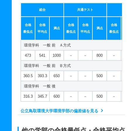
総合
共通テスト
個別
合格
合格
合格
合格
合格
合
満点
満点
最低点
平均点
最低点
平均点
最低点
平均
環境学科 一般 前 Ａ方式
473
541
1000
－
－
800
－
－
環境学科 一般 前 Ｂ方式
360.5
393.3
650
－
－
500
－
－
環境学科 一般 後
316.3
345.7
600
－
－
500
－
－
公立鳥取環境大学環境学部の偏差値を見る
他の学部の合格最低点・合格平均点