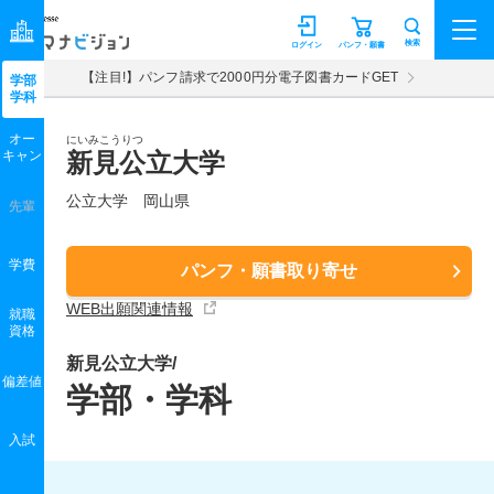
マナビジョン
検索
ログイン
パンフ・願書
【注目!】パンフ請求で2000円分電子図書カードGET
学部
学科
オー
にいみこうりつ
キャン
新見公立大学
公立大学 岡山県
先輩
学費
パンフ・願書取り寄せ
WEB出願関連情報
就職
資格
新見公立大学/
偏差値
学部・学科
入試