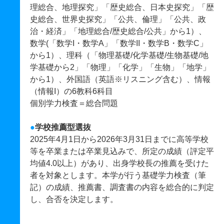
理総合、地理探究」「歴史総合、日本史探究」「歴
史総合、世界史探究」「公共、倫理」「公共、政
治・経済」「地理総合/歴史総合/公共」から1）、
数学(「数学I・数学A」「数学II・数学B・数学C」
から1）、理科（「物理基礎/化学基礎/生物基礎/地
学基礎から2」「物理」「化学」「生物」「地学」
から1）、外国語（英語※リスニング含む）、情報
（情報I）の6教科6科目
個別学力検査＝総合問題
●
学校推薦型選抜
2025年4月1日から2026年3月31日までに高等学校
等を卒業または卒業見込みで、所定の成績（評定平
均値4.0以上）があり、出身学校長の推薦を受けた
者を対象とします。本学が行う基礎学力検査（筆
記）の成績、推薦書、調査書の内容を総合的に判定
し、合否を決定します。