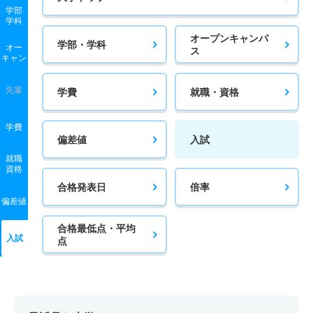
学部
学科
オープンキャンパ
学部・学科
オー
ス
キャン
先輩
学費
就職・資格
学費
偏差値
入試
就職
資格
合格発表日
倍率
偏差値
合格最低点・平均
入試
点