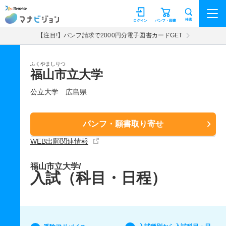
マナビジョン
検索
ログイン
パンフ・願書
【注目!】パンフ請求で2000円分電子図書カードGET
ふくやましりつ
福山市立大学
公立大学
広島県
パンフ・願書取り寄せ
WEB出願関連情報
福山市立大学/
入試（科目・日程）