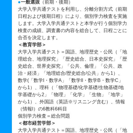
●
一般選抜
（前期・後期）
大学入学共通テストを利用し、分離分割方式（前期
日程および後期日程）により、個別学力検査を実施
します。大学入学共通テストと本学が行う個別学力
検査の成績、調査書の内容を総合して、日程ごとに
合否を決定します。
＜教育学部＞
大学入学共通テスト＝国語、地理歴史・公民（「地
理総合、地理探究」「歴史総合、日本史探究」「歴
史総合、世界史探究」「公共、倫理」「公共、政
治・経済」「地理総合/歴史総合/公共」から1）、
数学(「数学I・数学A」「数学II・数学B・数学C」
から1）、理科（「物理基礎/化学基礎/生物基礎/地
学基礎から2」「物理」「化学」「生物」「地学」
から1）、外国語（英語※リスニング含む）、情報
（情報I）の6教科6科目
個別学力検査＝総合問題
＜都市経営学部＞
大学入学共通テスト＝国語、地理歴史・公民（「地