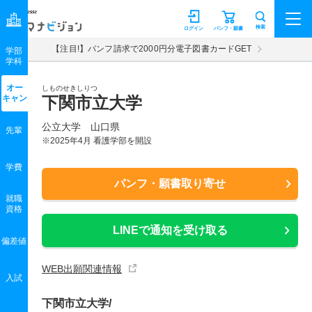
マナビジョン
検索
ログイン
パンフ・願書
【注目!】パンフ請求で2000円分電子図書カードGET
学部
学科
オー
しものせきしりつ
キャン
下関市立大学
公立大学 山口県
先輩
※2025年4月 看護学部を開設
学費
パンフ・願書取り寄せ
就職
資格
LINEで通知を受け取る
偏差値
WEB出願関連情報
入試
下関市立大学/