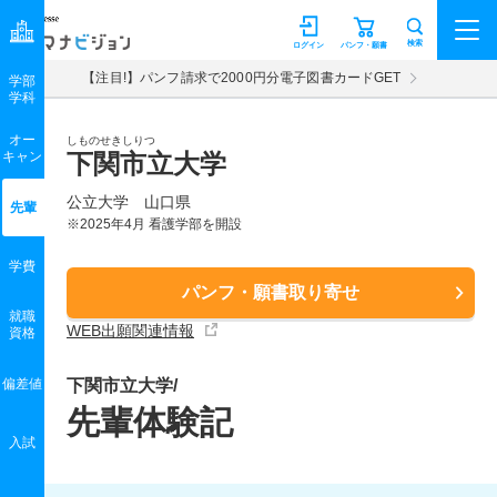
マナビジョン
検索
ログイン
パンフ・願書
【注目!】パンフ請求で2000円分電子図書カードGET
学部
学科
オー
しものせきしりつ
キャン
下関市立大学
公立大学 山口県
先輩
※2025年4月 看護学部を開設
学費
パンフ・願書取り寄せ
就職
WEB出願関連情報
資格
偏差値
下関市立大学/
先輩体験記
入試