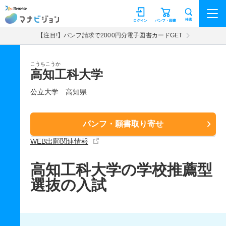
マナビジョン
検索
ログイン
パンフ・願書
【注目!】パンフ請求で2000円分電子図書カードGET
こうちこうか
高知工科大学
公立大学
高知県
パンフ・願書取り寄せ
WEB出願関連情報
高知工科大学の学校推薦型
選抜の入試