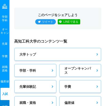
このページをシェアしよう
学部
学科
ツイート
LINEで送る
オー
キャン
高知工科大学のコンテンツ一覧
先輩
大学トップ
学費
就職
オープンキャンパ
学部・学科
資格
ス
偏差値
先輩体験記
学費
入試
就職・資格
偏差値