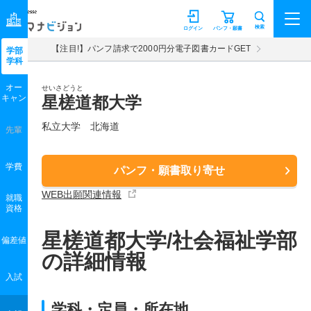
マナビジョン
検索
ログイン
パンフ・願書
【注目!】パンフ請求で2000円分電子図書カードGET
学部
学科
オー
せいさどうと
キャン
星槎道都大学
私立大学 北海道
先輩
学費
パンフ・願書取り寄せ
WEB出願関連情報
就職
資格
星槎道都大学/社会福祉学部
偏差値
の詳細情報
入試
学科・定員・所在地