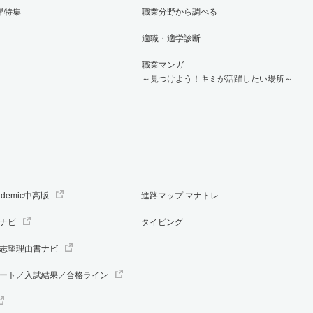
界特集
職業分野から調べる
適職・適学診断
職業マンガ
～見つけよう！キミが活躍したい場所～
ademic中高版
進路マップ マナトレ
ナビ
タイピング
志望理由書ナビ
ート／入試結果／合格ライン