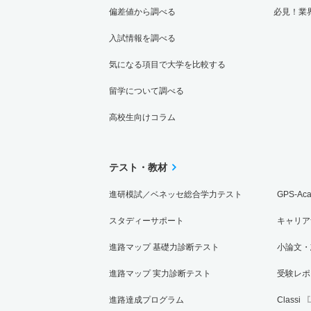
偏差値から調べる
必見！業
入試情報を調べる
気になる項目で大学を比較する
留学について調べる
高校生向けコラム
テスト・教材
進研模試／ベネッセ総合学力テスト
GPS-Ac
スタディーサポート
キャリア
進路マップ 基礎力診断テスト
小論文・
進路マップ 実力診断テスト
受験レポ
進路達成プログラム
Classi