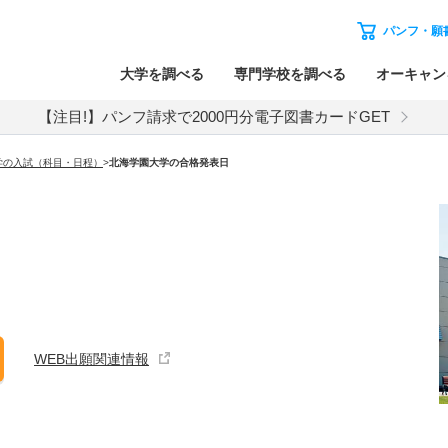
パンフ・願
大学を調べる
専門学校を調べる
オーキャン
【注目!】パンフ請求で2000円分電子図書カードGET
学の入試（科目・日程）
>
北海学園大学
の合格発表日
WEB出願関連情報