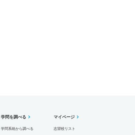
学問を調べる
マイページ
学問系統から調べる
志望校リスト