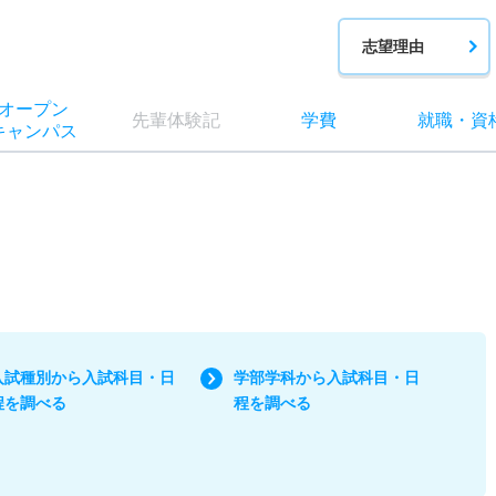
志望理由
オー
プン
先輩
体験記
学費
就職
・
資
キャン
パス
入試種別から入試科目・日
学部学科から入試科目・日
程を調べる
程を調べる