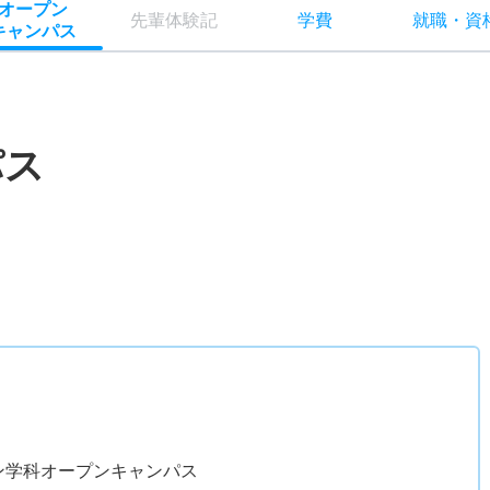
オー
プン
先輩
体験記
学費
就職
・
資
キャン
パス
パス
）
ン学科オープンキャンパス