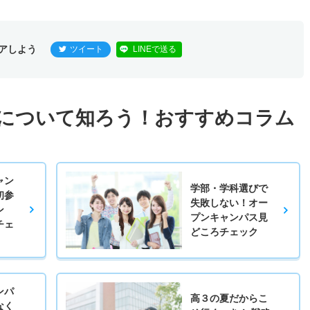
アしよう
ツイート
LINEで送る
について知ろう！おすすめコラム
ャン
学部・学科選びで
初参
失敗しない！オー
ン
プンキャンパス見
チェ
どころチェック
ンパ
高３の夏だからこ
なく