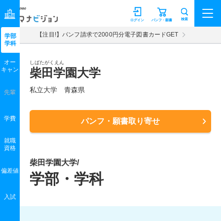
マナビジョン
検索
ログイン
パンフ・願書
【注目!】パンフ請求で2000円分電子図書カードGET
学部
学科
オー
しばたがくえん
キャン
柴田学園大学
私立大学 青森県
先輩
学費
パンフ・願書取り寄せ
就職
資格
柴田学園大学/
偏差値
学部・学科
入試