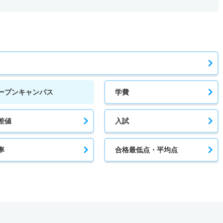
ープンキャンパス
学費
差値
入試
率
合格最低点・平均点