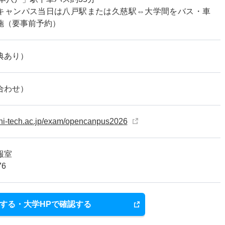
キャンパス当日は八戸駅または久慈駅⇔大学間をバス・車
施（要事前予約）
典あり）
合わせ）
.hi-tech.ac.jp/exam/opencanpus2026
報室
76
する・大学HPで確認する