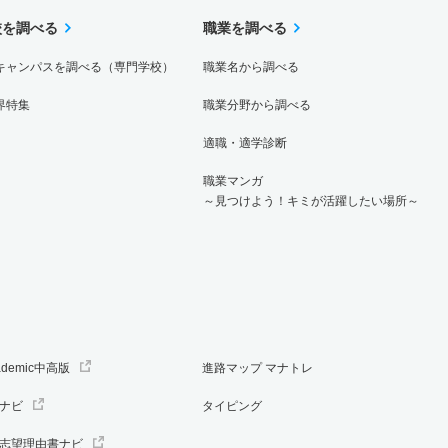
校を調べる
職業を調べる
キャンパスを調べる（専門学校）
職業名から調べる
界特集
職業分野から調べる
適職・適学診断
職業マンガ
～見つけよう！キミが活躍したい場所～
ademic中高版
進路マップ マナトレ
ナビ
タイピング
志望理由書ナビ