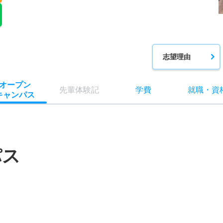
志望理由
オー
プン
先輩
体験記
学費
就職
・
資
キャン
パス
パス