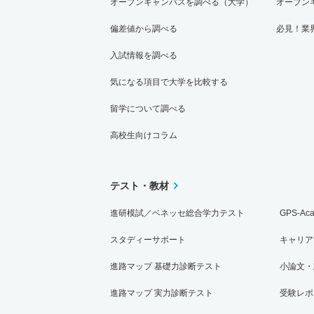
オープンキャンパスを調べる（大学）
オープン
偏差値から調べる
必見！業
入試情報を調べる
気になる項目で大学を比較する
留学について調べる
高校生向けコラム
テスト・教材
進研模試／ベネッセ総合学力テスト
GPS-Ac
スタディーサポート
キャリア
進路マップ 基礎力診断テスト
小論文・
進路マップ 実力診断テスト
受験レポ