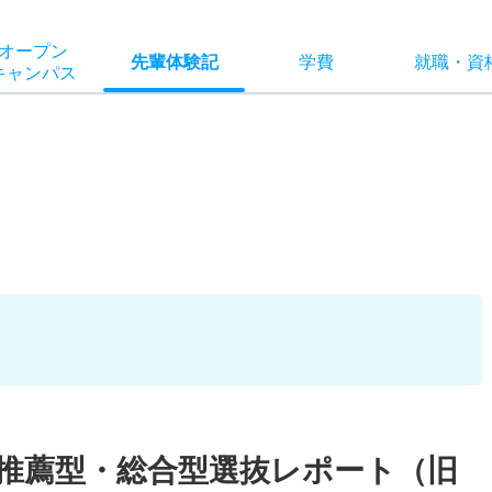
オー
プン
先輩
体験記
学費
就職
・
資
キャン
パス
校推薦型・総合型選抜レポート（旧