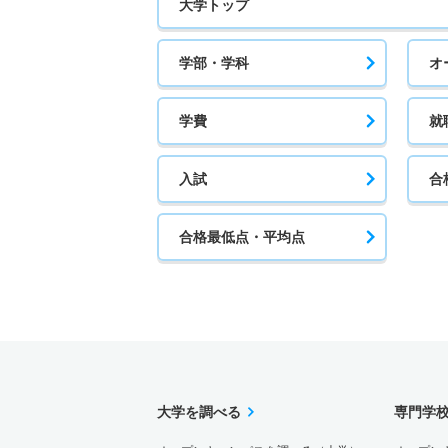
大学トップ
学部・学科
オ
学費
就
入試
合
合格最低点・平均点
大学を調べる
専門学