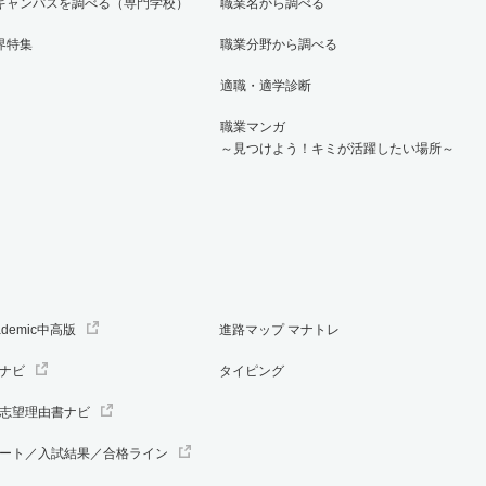
キャンパスを調べる（専門学校）
職業名から調べる
界特集
職業分野から調べる
適職・適学診断
職業マンガ
～見つけよう！キミが活躍したい場所～
ademic中高版
進路マップ マナトレ
ナビ
タイピング
志望理由書ナビ
ート／入試結果／合格ライン