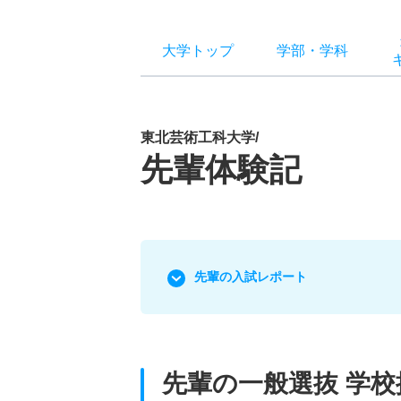
大学トップ
学部
・
学科
東北芸術工科大学/
先輩体験記
先輩の入試レポート
先輩の一般選抜 学