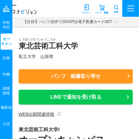
マナビジョン
検索
ログイン
パンフ・願書
【注目!】パンフ請求で2000円分電子図書カードGET
学部
学科
オー
とうほくげいじゅつこうか
キャン
東北芸術工科大学
私立大学 山形県
先輩
学費
パンフ・願書取り寄せ
就職
資格
LINEで通知を受け取る
偏差値
WEB出願関連情報
入試
東北芸術工科大学/