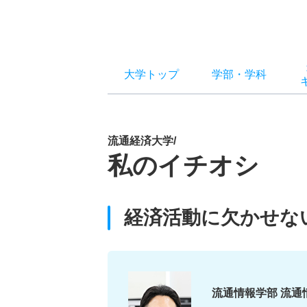
大学トップ
学部
・
学科
流通経済大学/
私のイチオシ
経済活動に欠かせな
流通情報学部 流通