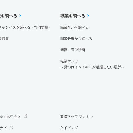
校を調べる
職業を調べる
キャンパスを調べる（専門学校）
職業名から調べる
界特集
職業分野から調べる
適職・適学診断
職業マンガ
～見つけよう！キミが活躍したい場所～
ademic中高版
進路マップ マナトレ
ナビ
タイピング