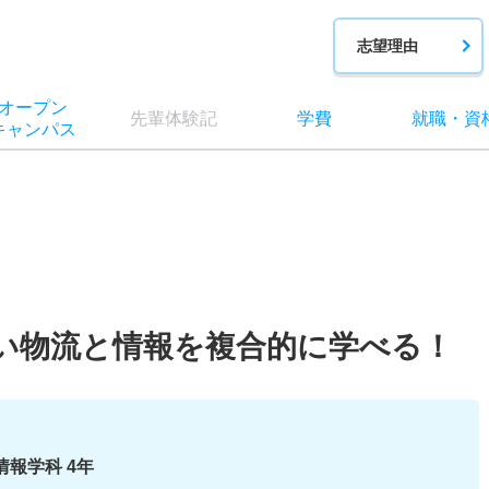
志望理由
オー
プン
先輩
体験記
学費
就職
・
資
キャン
パス
い物流と情報を複合的に学べる！
情報学科 4年