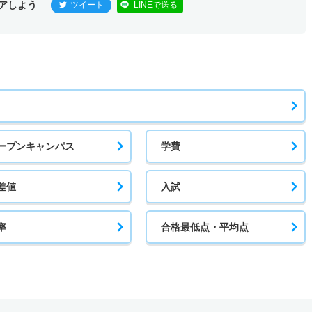
アしよう
ツイート
LINEで送る
ープンキャンパス
学費
差値
入試
率
合格最低点・平均点