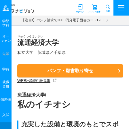
マナビジョン
検索
ログイン
パンフ・願書
【注目!】パンフ請求で2000円分電子図書カードGET
学部
学科
オー
りゅうつうけいざい
キャン
流通経済大学
私立大学 茨城県／千葉県
先輩
学費
パンフ・願書取り寄せ
WEB出願関連情報
就職
資格
流通経済大学/
偏差値
私のイチオシ
入試
充実した設備と環境のもとでスポ