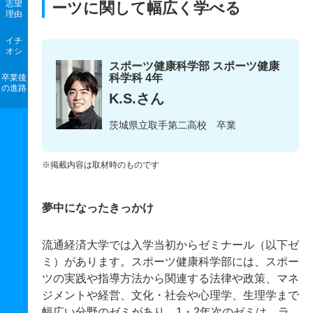
志望
ーツに関して幅広く学べる
理由
イチ
オシ
スポーツ健康科学部 スポーツ健康
科学科 4年
卒業後
の進路
K.S.さん
茨城県立取手第二高校 卒業
※掲載内容は取材時のものです
夢中になったきっかけ
流通経済大学では入学当初からゼミナール（以下ゼ
ミ）があります。スポーツ健康科学部には、スポー
ツの実践や指導方法から関連する法律や政策、マネ
ジメントや経営、文化・社会や心理学、生理学まで
幅広い分野のゼミがあり、1・2年次のゼミは、ラ