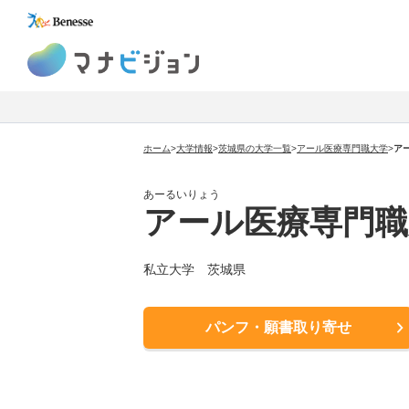
マナビジョン
ホーム
>
大学情報
>
茨城県の大学一覧
>
アール医療専門職大学
>
ア
あーるいりょう
アール医療専門職
私立大学 茨城県
パンフ・願書取り寄せ