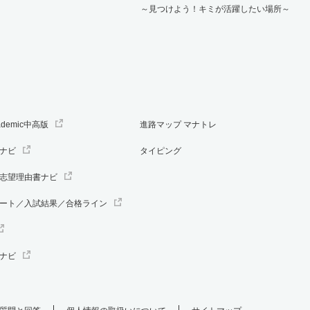
～見つけよう！キミが活躍したい場所～
ademic中高版
進路マップ マナトレ
ナビ
タイピング
志望理由書ナビ
ート／入試結果／合格ライン
ナビ