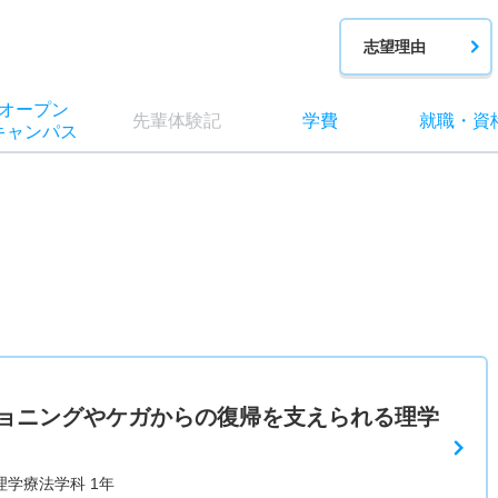
志望理由
オー
プン
先輩
体験記
学費
就職
・
資
キャン
パス
ョニングやケガからの復帰を支えられる理学
理学療法学科 1年