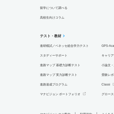
留学について調べる
高校生向けコラム
テスト・教材
進研模試／ベネッセ総合学力テスト
GPS-Ac
スタディーサポート
キャリア
進路マップ 基礎力診断テスト
小論文・
進路マップ 実力診断テスト
受験レポ
進路達成プログラム
Classi
マナビジョン ポートフォリオ
グロース