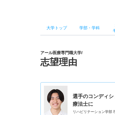
大学トップ
学部
・
学科
アール医療専門職大学/
志望理由
選手のコンディシ
療法士に
リハビリテーション学部 