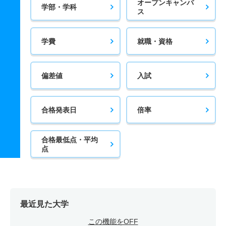
オープンキャンパ
学部・学科
ス
学費
就職・資格
偏差値
入試
合格発表日
倍率
合格最低点・平均
点
最近見た大学
この機能をOFF