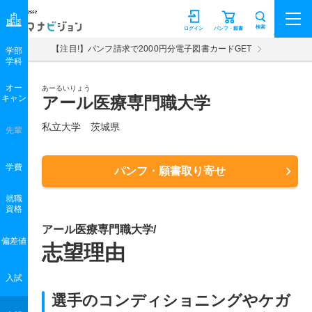
マナビジョン
検索
ログイン
パンフ・願書
【注目!】パンフ請求で2000円分電子図書カードGET
学部
学科
オー
あーるいりょう
キャン
アール医療専門職大学
私立大学 茨城県
先輩
学費
パンフ・願書取り寄せ
就職
資格
アール医療専門職大学/
偏差値
志望理由
入試
選手のコンディショニングやケガ