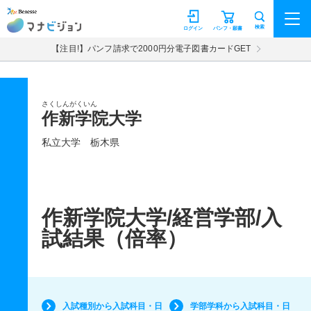
マナビジョン
検索
ログイン
パンフ・願書
【注目!】パンフ請求で2000円分電子図書カードGET
さくしんがくいん
作新学院大学
私立大学
栃木県
作新学院大学/経営学部/入
試結果（倍率）
入試種別から入試科目・日
学部学科から入試科目・日