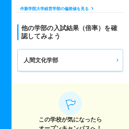
経営学科 推薦 Ⅱ期一般推薦
作新学院大学経営学部の偏差値を見る
90人
－
－
非公表
非公表
非公表
－
スポーツマネジメント学科 一般 第１回
他の学部の入試結果（倍率）を確
60人
－
1倍
非公表
非公表
非公表
38.20
認してみよう
スポーツマネジメント学科 一般 第２回
60人
－
1倍
非公表
非公表
非公表
40.80
人間文化学部
スポーツマネジメント学科 一般 共テ Ⅰ期
20人
－
1倍
非公表
非公表
非公表
－
スポーツマネジメント学科 一般 ニ Ⅱ期
20人
－
－
非公表
非公表
非公表
－
スポーツマネジメント学科 推薦 Ⅰ期一般推薦
90人
－
1倍
非公表
非公表
非公表
－
この学校が気になったら
スポーツマネジメント学科 推薦 Ⅱ期一般推薦
オープンキャンパスへ！