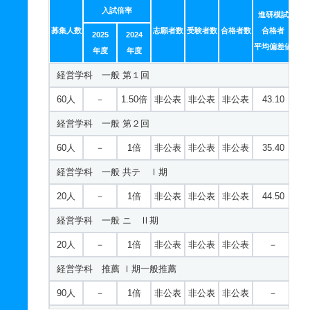
入試倍率
進研模試
募集人数
志願者数
受験者数
合格者数
合格者
2025
2024
平均偏差値
年度
年度
経営学科 一般 第１回
60人
－
1.50倍
非公表
非公表
非公表
43.10
経営学科 一般 第２回
60人
－
1倍
非公表
非公表
非公表
35.40
経営学科 一般 共テ Ⅰ期
20人
－
1倍
非公表
非公表
非公表
44.50
経営学科 一般 ニ Ⅱ期
20人
－
1倍
非公表
非公表
非公表
－
経営学科 推薦 Ⅰ期一般推薦
90人
－
1倍
非公表
非公表
非公表
－