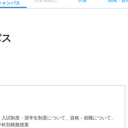
先輩
体験記
学費
就職
・
資
キャン
パス
パス
）
、入試制度・奨学生制度について、資格・就職について、
学科別模擬授業