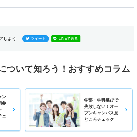
アしよう
ツイート
LINEで送る
について知ろう！おすすめコラム
ャン
学部・学科選びで
初参
失敗しない！オー
ン
プンキャンパス見
チェ
どころチェック