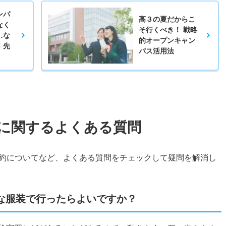
ンパ
高３の夏だからこ
なく
そ行くべき！ 戦略
…な
的オープンキャン
！先
パス活用法
に関するよくある質問
約についてなど、よくある質問をチェックして疑問を解消し
な服装で行ったらよいですか？