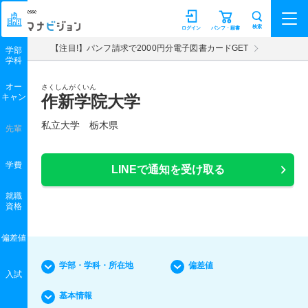
マナビジョン
検索
ログイン
パンフ・願書
【注目!】パンフ請求で2000円分電子図書カードGET
学部
学科
オー
さくしんがくいん
キャン
作新学院大学
私立大学 栃木県
先輩
学費
LINEで通知を受け取る
就職
資格
偏差値
学部・学科・所在地
偏差値
入試
基本情報