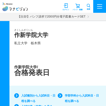
マナビジョン
検索
ログイン
パンフ・願書
【注目!】パンフ請求で2000円分電子図書カードGET
さくしんがくいん
作新学院大学
私立大学
栃木県
作新学院大学/
合格発表日
入試種別から入試科目・日
学部学科から入試科目・日
程を調べる
程を調べる