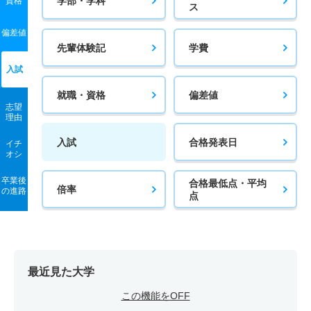
学部・学科
資格
ス
偏差値
先輩体験記
学費
入試
就職・資格
偏差値
志望
理由
入試
合格発表日
イチ
オシ
卒業後
合格最低点・平均
倍率
の進路
点
最近見た大学
この機能をOFF