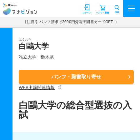
マナビジョン
検索
ログイン
パンフ・願書
【注目!】パンフ請求で2000円分電子図書カードGET
はくおう
白鷗大学
私立大学
栃木県
パンフ・願書取り寄せ
WEB出願関連情報
白鷗大学の総合型選抜の入
試