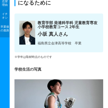
志望
になるために
理由
イチ
オシ
教育学部 発達科学科 児童教育専攻
小学校教育コース 2年生
卒業後
の進路
小坂 真人さん
福島県立会津高等学校 卒業
※学年は取材時点のものです
学校生活の写真