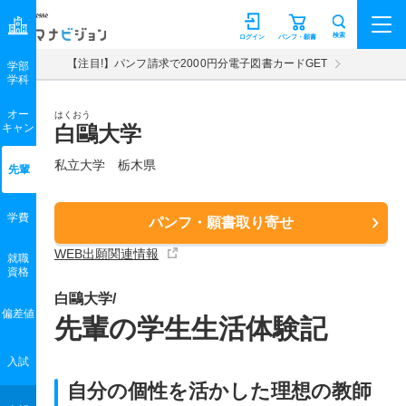
マナビジョン
検索
ログイン
パンフ・願書
【注目!】パンフ請求で2000円分電子図書カードGET
学部
学科
オー
はくおう
キャン
白鷗大学
私立大学 栃木県
先輩
学費
パンフ・願書取り寄せ
WEB出願関連情報
就職
資格
白鷗大学/
偏差値
先輩の学生生活体験記
入試
自分の個性を活かした理想の教師