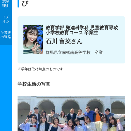
志望
び
理由
イチ
オシ
教育学部 発達科学科 児童教育専攻
小学校教育コース 卒業生
卒業後
の進路
石川 留菜さん
群馬県立前橋南高等学校 卒業
※学年は取材時点のものです
学校生活の写真