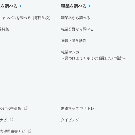
校を調べる
職業を調べる
キャンパスを調べる（専門学校）
職業名から調べる
界特集
職業分野から調べる
適職・適学診断
職業マンガ
～見つけよう！キミが活躍したい場所～
ademic中高版
進路マップ マナトレ
ナビ
タイピング
志望理由書ナビ