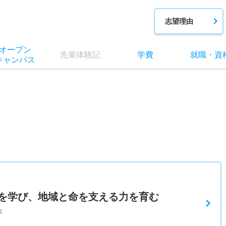
志望理由
オー
プン
先輩
体験記
学費
就職
・
資
キャン
パス
を学び、地域と命を支える力を育む
年