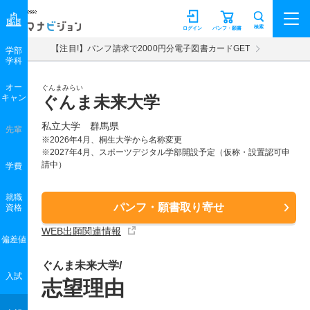
マナビジョン
検索
ログイン
パンフ・願書
【注目!】パンフ請求で2000円分電子図書カードGET
学部
学科
オー
ぐんまみらい
キャン
ぐんま未来大学
私立大学 群馬県
先輩
※2026年4月、桐生大学から名称変更
※2027年4月、スポーツデジタル学部開設予定（仮称・設置認可申
請中）
学費
就職
パンフ・願書取り寄せ
資格
WEB出願関連情報
偏差値
ぐんま未来大学/
入試
志望理由