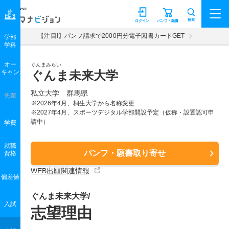
マナビジョン
検索
ログイン
パンフ・願書
【注目!】パンフ請求で2000円分電子図書カードGET
学部
学科
オー
ぐんまみらい
キャン
ぐんま未来大学
私立大学 群馬県
先輩
※2026年4月、桐生大学から名称変更
※2027年4月、スポーツデジタル学部開設予定（仮称・設置認可申
請中）
学費
就職
パンフ・願書取り寄せ
資格
WEB出願関連情報
偏差値
ぐんま未来大学/
入試
志望理由