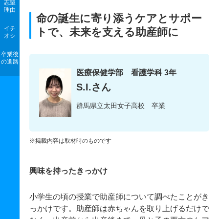
志望
理由
命の誕生に寄り添うケアとサポー
イチ
トで、未来を支える助産師に
オシ
卒業後
の進路
医療保健学部 看護学科 3年
S.I.さん
群馬県立太田女子高校 卒業
※掲載内容は取材時のものです
興味を持ったきっかけ
小学生の頃の授業で助産師について調べたことがき
っかけです。助産師は赤ちゃんを取り上げるだけで