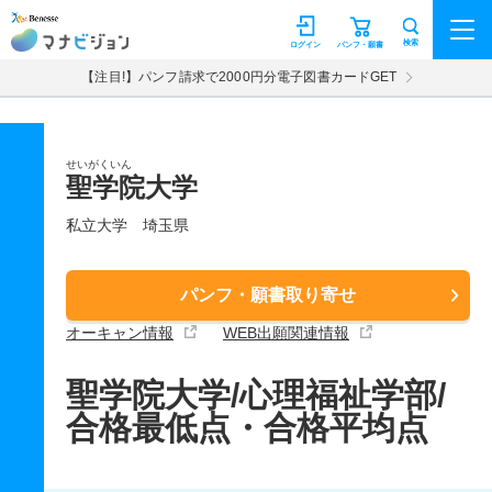
マナビジョン
検索
ログイン
パンフ・願書
【注目!】パンフ請求で2000円分電子図書カードGET
せいがくいん
聖学院大学
私立大学
埼玉県
パンフ・願書取り寄せ
オーキャン情報
WEB出願関連情報
聖学院大学/心理福祉学部/
合格最低点・合格平均点