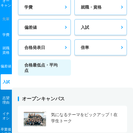
オー
キャン
学費
就職・資格
先輩
偏差値
入試
学費
合格発表日
倍率
就職
資格
合格最低点・平均
偏差値
点
入試
志望
オープンキャンパス
理由
イチ
気になるテーマをピックアップ！在
オシ
学生トーク
卒業後