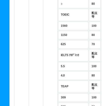
○
80
配点
TOEIC
等
1560
100
1150
80
625
70
配点
IELTS ｱｶﾃﾞﾐｯｸ
等
5.5
100
4.0
80
配点
TEAP
等
309
100