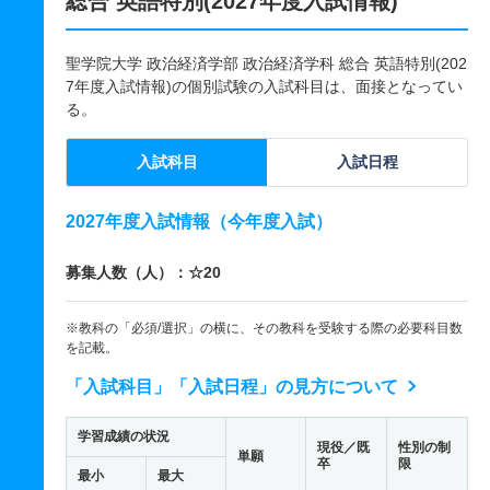
総合 英語特別(2027年度入試情報)
聖学院大学 政治経済学部 政治経済学科 総合 英語特別(202
7年度入試情報)の個別試験の入試科目は、面接となってい
る。
入試科目
入試日程
2027年度入試情報（今年度入試）
募集人数（人）：☆20
※教科の「必須/選択」の横に、その教科を受験する際の必要科目数
を記載。
「入試科目」「入試日程」の見方について
学習成績の状況
現役／既
性別の制
単願
卒
限
最小
最大