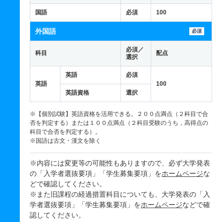
国語
必須
100
外国語
必須
必須／
科目
配点
選択
英語
必須
英語
100
英語資格
選択
※【個別試験】英語資格を活用できる。２００点満点（２科目で合
否を判定する）または１００点満点（２科目受験のうち，高得点の
科目で合否を判定する）。
※国語は古文・漢文を除く
※内容には変更等の可能性もありますので、必ず大学発表
の「入学者選抜要項」「学生募集要項」を
ホームページ
な
どで確認してください。
※また旧課程の経過措置科目についても、大学発表の「入
学者選抜要項」「学生募集要項」を
ホームページ
などで確
認してください。