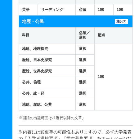
英語
リーディング
必須
100
100
地歴・公民
選択(1)
必須／
科目
配点
選択
地総、地理探究
選択
歴総、日本史探究
選択
歴総、世界史探究
選択
100
公共、倫理
選択
公共、政・経
選択
地総、歴総、公共
選択
※国語の出題範囲は､｢近代以降の文章｣
※内容には変更等の可能性もありますので、必ず大学発表
の「入学者選抜要項」「学生募集要項」を
ホームページ
な