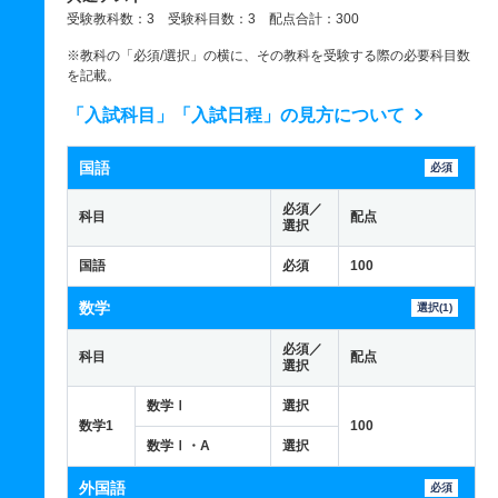
受験教科数：3 受験科目数：3 配点合計：300
※教科の「必須/選択」の横に、その教科を受験する際の必要科目数
を記載。
「入試科目」「入試日程」の見方について
国語
必須
必須／
科目
配点
選択
国語
必須
100
数学
選択(1)
必須／
科目
配点
選択
数学Ⅰ
選択
数学1
100
数学Ⅰ・A
選択
外国語
必須