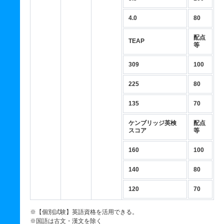
4.0
80
配点
TEAP
等
309
100
225
80
135
70
ケンブリッジ英検
配点
スコア
等
160
100
140
80
120
70
※【個別試験】英語資格を活用できる。
※国語は古文・漢文を除く