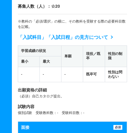
募集人数（人）：☆20
※教科の「必須/選択」の横に、その教科を受験する際の必要科目数
を記載。
「入試科目」「入試日程」の見方について
学習成績の状況
現役／既
性別の制
単願
卒
限
最小
最大
性別は問
-
-
-
既卒可
わない
出願資格の詳細
（必須）自己カタログ提出。
試験内容
個別試験 受験教科数：- 受験科目数：-
面接
必須