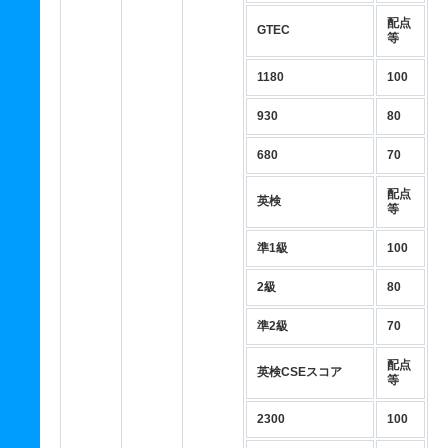
配点
GTEC
等
1180
100
930
80
680
70
配点
英検
等
準1級
100
2級
80
準2級
70
配点
英検CSEスコア
等
2300
100