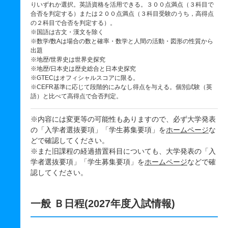
りいずれか選択。英語資格を活用できる。３００点満点（３科目で
合否を判定する）または２００点満点（３科目受験のうち，高得点
の２科目で合否を判定する）。
※国語は古文・漢文を除く
※数学/数Aは場合の数と確率・数学と人間の活動・図形の性質から
出題
※地歴/世界史は世界史探究
※地歴/日本史は歴史総合と日本史探究
※GTECはオフィシャルスコアに限る。
※CEFR基準に応じて段階的にみなし得点を与える。個別試験（英
語）と比べて高得点で合否判定。
※内容には変更等の可能性もありますので、必ず大学発表
の「入学者選抜要項」「学生募集要項」を
ホームページ
な
どで確認してください。
※また旧課程の経過措置科目についても、大学発表の「入
学者選抜要項」「学生募集要項」を
ホームページ
などで確
認してください。
一般 Ｂ日程(2027年度入試情報)