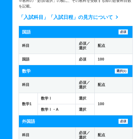
※教科の「必須/選択」の横に、その教科を受験する際の必要科目数
を記載。
「入試科目」「入試日程」の見方について
国語
必須
必須／
科目
配点
選択
国語
必須
100
数学
選択(1)
必須／
科目
配点
選択
数学Ⅰ
選択
数学1
100
数学Ⅰ・A
選択
外国語
必須
必須／
科目
配点
選択