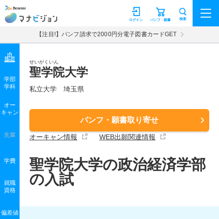
マナビジョン
検索
ログイン
パンフ・願書
【注目!】パンフ請求で2000円分電子図書カードGET
せいがくいん
聖学院大学
学部
学科
私立大学
埼玉県
オー
キャン
パンフ・願書取り寄せ
先輩
オーキャン情報
WEB出願関連情報
聖学院大学の政治経済学部
学費
の入試
就職
資格
偏差値