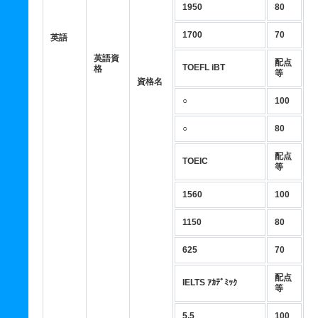
1950
80
1700
70
英語
英語資
配点
TOEFL iBT
格
等
資格名
○
100
○
80
配点
TOEIC
等
1560
100
1150
80
625
70
配点
IELTS ｱｶﾃﾞﾐｯｸ
等
5.5
100