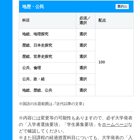
地歴・公民
選択(1)
必須／
科目
配点
選択
地総、地理探究
選択
歴総、日本史探究
選択
歴総、世界史探究
選択
100
公共、倫理
選択
公共、政・経
選択
地総、歴総、公共
選択
※国語の出題範囲は､｢近代以降の文章｣
※内容には変更等の可能性もありますので、必ず大学発表
の「入学者選抜要項」「学生募集要項」を
ホームページ
な
どで確認してください。
※また旧課程の経過措置科目についても、大学発表の「入