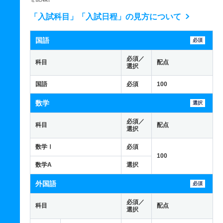
「入試科目」「入試日程」の見方について
国語
必須
必須／
科目
配点
選択
国語
必須
100
数学
選択
必須／
科目
配点
選択
数学Ⅰ
必須
100
数学A
選択
外国語
必須
必須／
科目
配点
選択