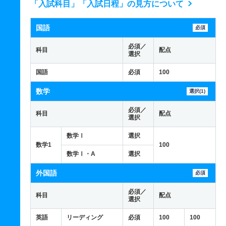
「入試科目」「入試日程」の見方について
国語
必須
必須／
科目
配点
選択
国語
必須
100
数学
選択(1)
必須／
科目
配点
選択
数学Ⅰ
選択
数学1
100
数学Ⅰ・A
選択
外国語
必須
必須／
科目
配点
選択
英語
リーディング
必須
100
100