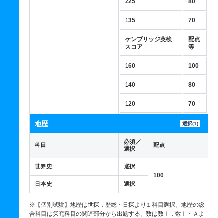
225
80
135
70
ケンブリッジ英検
配点
スコア
等
160
100
140
80
120
70
地歴
選択(1)
必須／
科目
配点
選択
世界史
選択
100
日本史
選択
※【個別試験】地歴は世探，歴総・日探より１科目選択。地歴の総
合科目は探究科目の関連部分から出題する。数は数Ⅰ，数Ⅰ・Ａよ