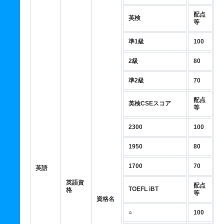
配点
英検
等
準1級
100
2級
80
準2級
70
配点
英検CSEスコア
等
2300
100
1950
80
1700
70
英語
英語資
配点
TOEFL iBT
格
等
資格名
○
100