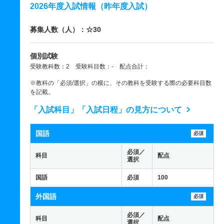
2026年度入試情報（昨年度入試）
募集人数（人）：☆30
個別試験
受験教科数：2 受験科目数：- 配点合計：
※教科の「必須/選択」の横に、その教科を受験する際の必要科目数
を記載。
「入試科目」「入試日程」の見方について
国語
必須
必須／
科目
配点
選択
国語
必須
100
外国語
必須
必須／
科目
配点
選択