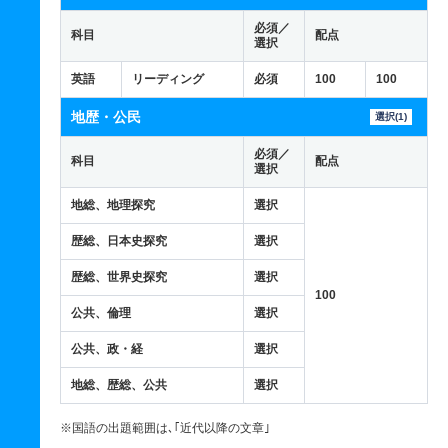
必須／
科目
配点
選択
英語
リーディング
必須
100
100
地歴・公民
選択(1)
必須／
科目
配点
選択
地総、地理探究
選択
歴総、日本史探究
選択
歴総、世界史探究
選択
100
公共、倫理
選択
公共、政・経
選択
地総、歴総、公共
選択
※国語の出題範囲は､｢近代以降の文章｣