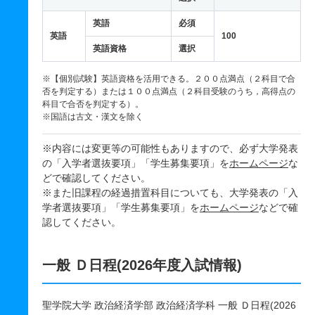
英語
必須
英語
100
英語資格
選択
※【個別試験】英語資格を活用できる。２００点満点（２科目で合
否を判定する）または１００点満点（２科目受験のうち，高得点の
科目で合否を判定する）。
※国語は古文・漢文を除く
※内容には変更等の可能性もありますので、必ず大学発表
の「入学者選抜要項」「学生募集要項」を
ホームページ
な
どで確認してください。
※また旧課程の経過措置科目についても、大学発表の「入
学者選抜要項」「学生募集要項」を
ホームページ
などで確
認してください。
一般 Ｄ日程(2026年度入試情報)
聖学院大学 政治経済学部 政治経済学科 一般 Ｄ日程(2026