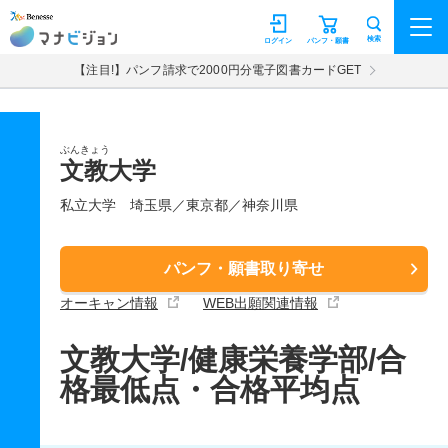
マナビジョン
検索
ログイン
パンフ・願書
【注目!】パンフ請求で2000円分電子図書カードGET
ぶんきょう
文教大学
私立大学
埼玉県／東京都／神奈川県
パンフ・願書取り寄せ
オーキャン情報
WEB出願関連情報
文教大学/健康栄養学部/合
格最低点・合格平均点