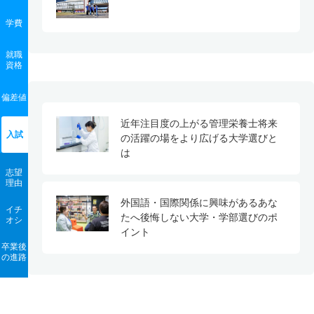
学費
就職
資格
偏差値
近年注目度の上がる管理栄養士将来
入試
の活躍の場をより広げる大学選びと
は
志望
理由
外国語・国際関係に興味があるあな
イチ
たへ後悔しない大学・学部選びのポ
オシ
イント
卒業後
の進路