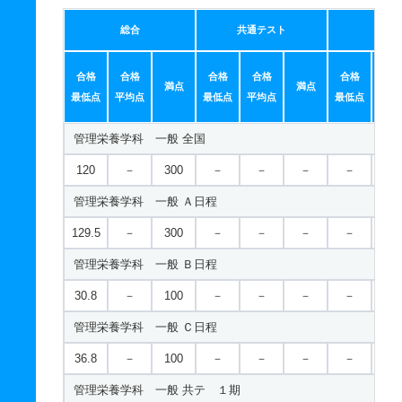
総合
共通テスト
個別
合格
合格
合格
合格
合格
合
満点
満点
最低点
平均点
最低点
平均点
最低点
平均
管理栄養学科 一般 全国
120
－
300
－
－
－
－
－
管理栄養学科 一般 Ａ日程
129.5
－
300
－
－
－
－
－
管理栄養学科 一般 Ｂ日程
30.8
－
100
－
－
－
－
－
管理栄養学科 一般 Ｃ日程
36.8
－
100
－
－
－
－
－
管理栄養学科 一般 共テ １期