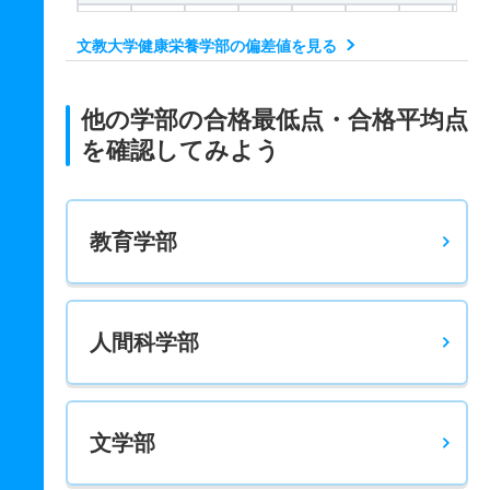
－
－
300
－
－
－
－
－
文教大学健康栄養学部の偏差値を見る
管理栄養学科 一般 共テ ２期
－
－
200
－
－
－
－
－
他の学部の合格最低点・合格平均点
管理栄養学科 一般 ニ ３期
を確認してみよう
－
－
200
－
－
－
－
－
教育学部
人間科学部
文学部