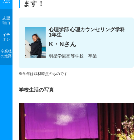
入試
ます！
志望
理由
心理学部 心理カウンセリング学科
1年生
イチ
オシ
K・Nさん
卒業後
明星学園高等学校 卒業
の進路
※学年は取材時点のものです
学校生活の写真