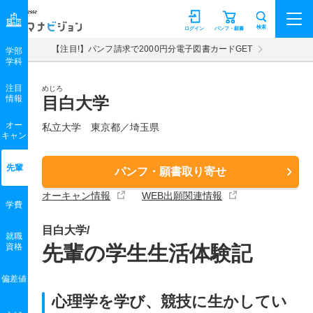
マナビジョン
検索
ログイン
パンフ・願書
【注目!】パンフ請求で2000円分電子図書カードGET
学部
学科
注目
めじろ
情報
目白大学
オー
私立大学 東京都／埼玉県
キャン
先輩
パンフ・願書取り寄せ
オーキャン情報
WEB出願関連情報
学費
目白大学/
就職
資格
先輩の学生生活体験記
偏差値
心理学を学び、競技に生かしてい