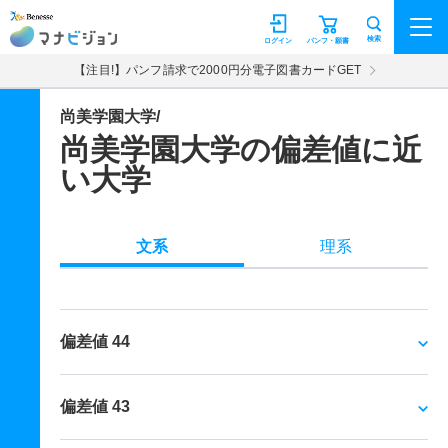
マナビジョン
検索
ログイン
パンフ・願書
【注目!】パンフ請求で2000円分電子図書カードGET
尚美学園大学/
尚美学園大学の偏差値に近
い大学
文系
理系
偏差値 44
偏差値 43