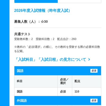
2026年度入試情報（昨年度入試）
募集人数（人）：☆30
共通テスト
受験教科数：2 受験科目数：2 配点合計：260
※教科の「必須/選択」の横に、その教科を受験する際の必要科目数
を記載。
「入試科目」「入試日程」の見方について
国語
必須
必須／
科目
配点
選択
国語
必須
110
外国語
必須