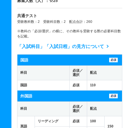
募集人数（人）：☆25
共通テスト
受験教科数：2 受験科目数：2 配点合計：260
※教科の「必須/選択」の横に、その教科を受験する際の必要科目数
を記載。
「入試科目」「入試日程」の見方について
国語
必須
必須／
科目
配点
選択
国語
必須
110
外国語
必須
必須／
科目
配点
選択
リーディング
必須
100
英語
150