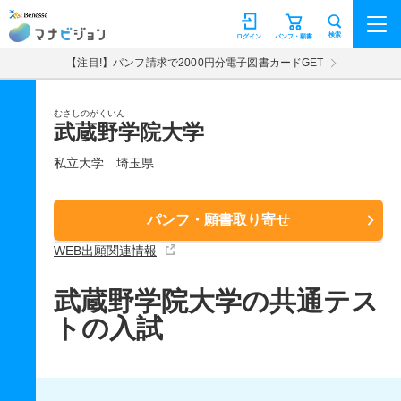
マナビジョン
検索
ログイン
パンフ・願書
【注目!】パンフ請求で2000円分電子図書カードGET
むさしのがくいん
武蔵野学院大学
私立大学
埼玉県
パンフ・願書取り寄せ
WEB出願関連情報
武蔵野学院大学の共通テス
トの入試