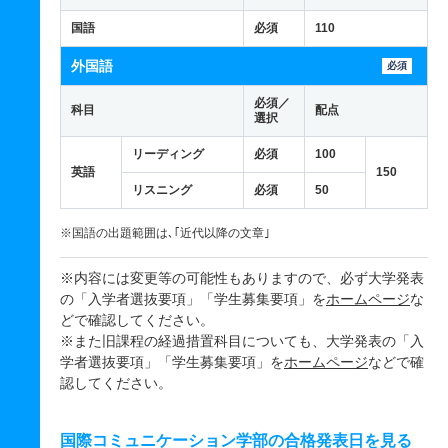
国語
必須
110
外国語
必須
必須／
科目
配点
選択
リーディング
必須
100
英語
150
リスニング
必須
50
※国語の出題範囲は､｢近代以降の文章｣
※内容には変更等の可能性もありますので、必ず大学発表
の「入学者選抜要項」「学生募集要項」を
ホームページ
な
どで確認してください。
※また旧課程の経過措置科目についても、大学発表の「入
学者選抜要項」「学生募集要項」を
ホームページ
などで確
認してください。
国際コミュニケーション学部の合格発表日を見る