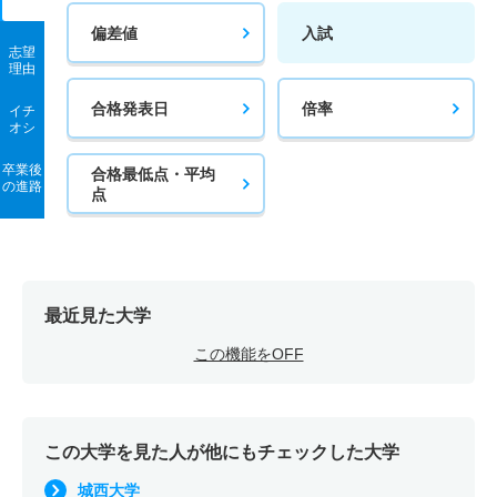
偏差値
入試
志望
理由
合格発表日
倍率
イチ
オシ
卒業後
合格最低点・平均
の進路
点
最近見た大学
この機能をOFF
この大学を見た人が他にもチェックした大学
城西大学