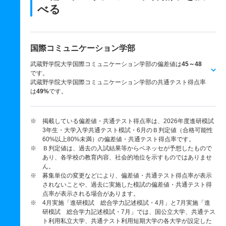
べる
国際コミュニケーション学部
武蔵野学院大学国際コミュニケーション学部の偏差値は
45～48
です。
武蔵野学院大学国際コミュニケーション学部の共通テスト得点率
は
49%
です。
※ 掲載している偏差値・共通テスト得点率は、2026年度進研模試
3年生・大学入学共通テスト模試・6月のＢ判定値（合格可能性
60%以上80%未満）の偏差値・共通テスト得点率です。
※ Ｂ判定値は、過去の入試結果等からベネッセが予想したもので
あり、各学校の教育内容、社会的地位を示すものではありませ
ん。
※ 募集単位の変更などにより、偏差値・共通テスト得点率が表示
されないことや、過去に実施した模試の偏差値・共通テスト得
点率が表示される場合があります。
※ 4月実施「進研模試 総合学力記述模試・4月」と7月実施「進
研模試 総合学力記述模試・7月」では、国公立大学、共通テス
ト利用私立大学、共通テスト利用短期大学の各大学が設定した