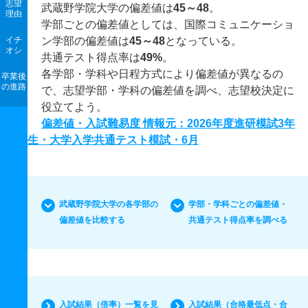
志望
武蔵野学院大学の偏差値は
45～48
。
理由
学部ごとの偏差値としては、国際コミュニケーショ
イチ
ン学部の偏差値は
45～48
となっている。
オシ
共通テスト得点率は
49%
。
各学部・学科や日程方式により偏差値が異なるの
卒業後
の進路
で、志望学部・学科の偏差値を調べ、志望校決定に
役立てよう。
偏差値・入試難易度 情報元：2026年度進研模試3年
生・大学入学共通テスト模試・6月
武蔵野学院大学の各学部の
学部・学科ごとの偏差値・
偏差値を比較する
共通テスト得点率を調べる
入試結果（倍率）一覧を見
入試結果（合格最低点・合