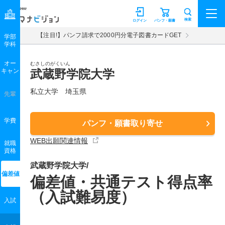
マナビジョン
検索
ログイン
パンフ・願書
【注目!】パンフ請求で2000円分電子図書カードGET
学部
学科
オー
むさしのがくいん
キャン
武蔵野学院大学
私立大学 埼玉県
先輩
学費
パンフ・願書取り寄せ
WEB出願関連情報
就職
資格
武蔵野学院大学/
偏差値
偏差値・共通テスト得点率
（入試難易度）
入試