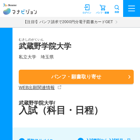
マナビジョン
検索
ログイン
パンフ・願書
【注目!】パンフ請求で2000円分電子図書カードGET
むさしのがくいん
武蔵野学院大学
私立大学
埼玉県
パンフ・願書取り寄せ
WEB出願関連情報
武蔵野学院大学/
入試（科目・日程）