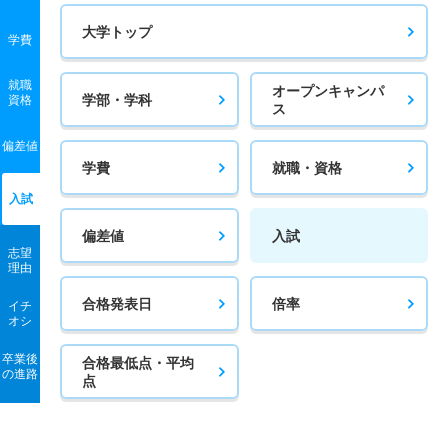
大学トップ
学費
就職
オープンキャンパ
学部・学科
資格
ス
偏差値
学費
就職・資格
入試
偏差値
入試
志望
理由
合格発表日
倍率
イチ
オシ
卒業後
合格最低点・平均
の進路
点