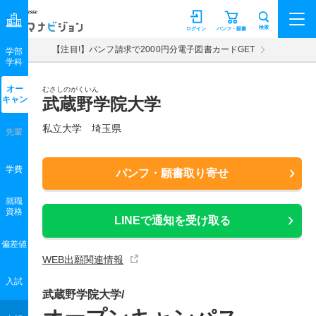
マナビジョン
検索
ログイン
パンフ・願書
【注目!】パンフ請求で2000円分電子図書カードGET
学部
学科
オー
むさしのがくいん
キャン
武蔵野学院大学
私立大学 埼玉県
先輩
学費
パンフ・願書取り寄せ
就職
資格
LINEで通知を受け取る
偏差値
WEB出願関連情報
入試
武蔵野学院大学/