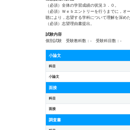
（必須）全体の学習成績の状況３．０。
（必須）Ｗｅｂエントリーを行うまでに，オ
聴により，志望する学科について理解を深め
（必須）志望理由書提出。
試験内容
個別試験 受験教科数：- 受験科目数：-
小論文
科目
小論文
面接
科目
面接
調査書