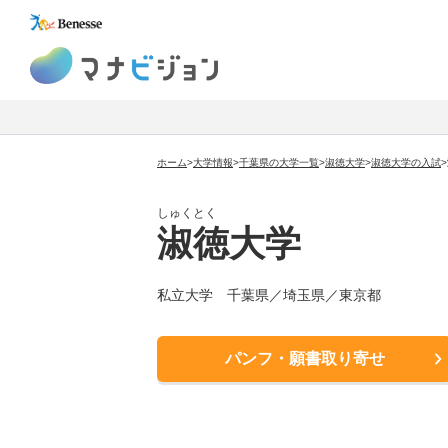
マナビジョン
ホーム
>
大学情報
>
千葉県の大学一覧
>
淑徳大学
>
淑徳大学
の入試
>
しゅくとく
淑徳大学
私立大学
千葉県／埼玉県／東京都
パンフ・願書取り寄せ