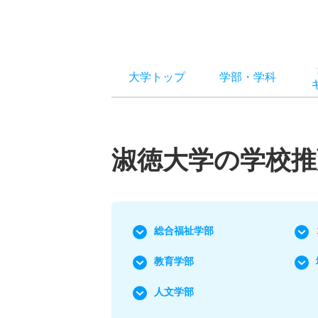
大学トップ
学部
・
学科
淑徳大学の学校推
総合福祉学部
教育学部
人文学部