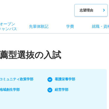
志望理由
オー
プン
先輩
体験記
学費
就職
・
資
キャン
パス
薦型選抜の入試
コミュニティ政策学部
看護栄養学部
地域創生学部
経営学部