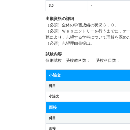
3.0
-
出願資格の詳細
（必須）全体の学習成績の状況３．０。
（必須）Ｗｅｂエントリーを行うまでに，オ
聴により，志望する学科について理解を深め
（必須）志望理由書提出。
試験内容
個別試験 受験教科数：- 受験科目数：-
小論文
科目
小論文
面接
科目
面接