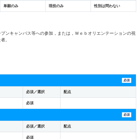
単願のみ
現役のみ
性別は問わない
ープンキャンパス等への参加，または，Ｗｅｂオリエンテーションの視
た者。
必須
必須／選択
配点
必須
必須
必須／選択
配点
必須