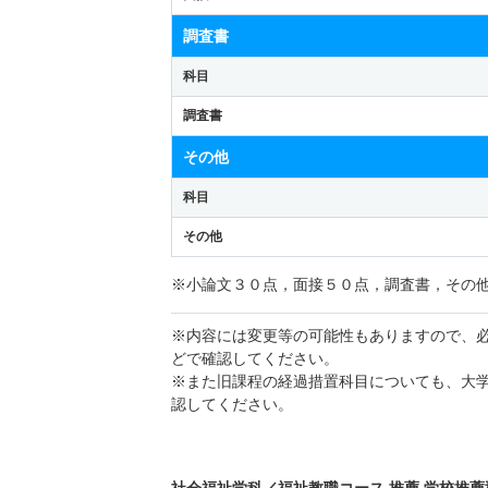
調査書
科目
調査書
その他
科目
その他
※小論文３０点，面接５０点，調査書，その
※内容には変更等の可能性もありますので、
どで確認してください。
※また旧課程の経過措置科目についても、大
認してください。
社会福祉学科／福祉教職コース 推薦 学校推薦型