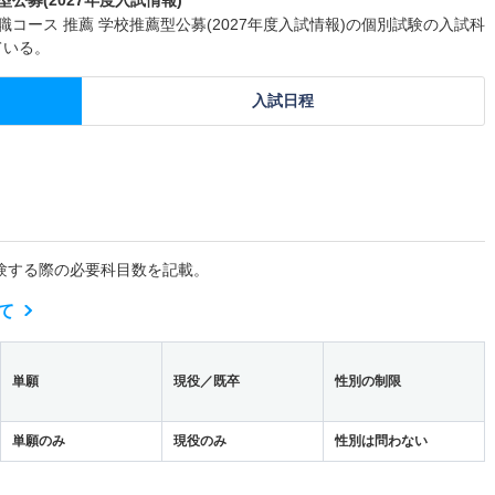
コース 推薦 学校推薦型公募(2027年度入試情報)の個別試験の入試科
ている。
入試日程
験する際の必要科目数を記載。
て
単願
現役／既卒
性別の制限
単願のみ
現役のみ
性別は問わない