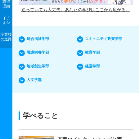
志望
理由
迷っていても大丈夫。あなたの学びはここから広がる。
イチ
オシ
卒業後
総合福祉学部
コミュニティ政策学部
の進路
看護栄養学部
教育学部
地域創生学部
経営学部
人文学部
学べること