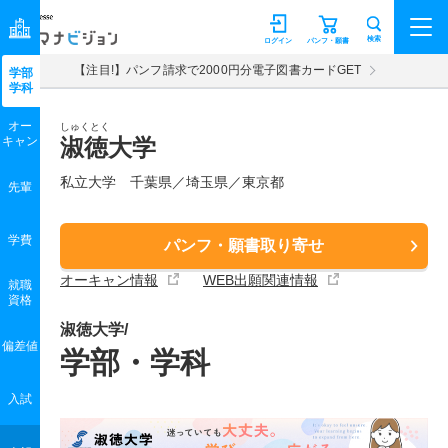
マナビジョン
検索
ログイン
パンフ・願書
【注目!】パンフ請求で2000円分電子図書カードGET
学部
学科
オー
しゅくとく
キャン
淑徳大学
私立大学 千葉県／埼玉県／東京都
先輩
学費
パンフ・願書取り寄せ
オーキャン情報
WEB出願関連情報
就職
資格
淑徳大学/
偏差値
学部・学科
入試