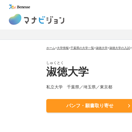
マナビジョン
ホーム
>
大学情報
>
千葉県の大学一覧
>
淑徳大学
>
淑徳大学
の入試
>
しゅくとく
淑徳大学
私立大学
千葉県／埼玉県／東京都
パンフ・願書取り寄せ