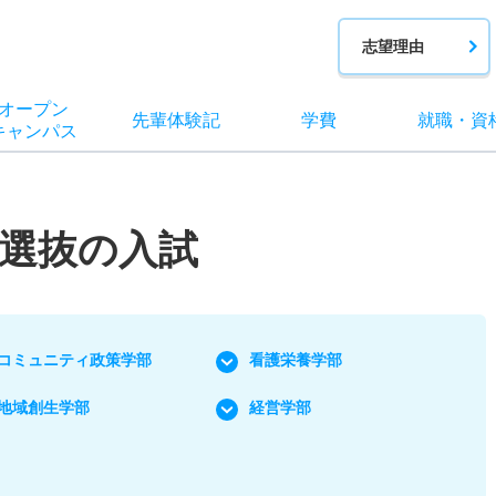
志望理由
オー
プン
先輩
体験記
学費
就職
・
資
キャン
パス
選抜の入試
コミュニティ政策学部
看護栄養学部
地域創生学部
経営学部