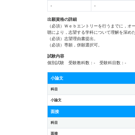
-
-
出願資格の詳細
（必須）Ｗｅｂエントリーを行うまでに，オ
聴により，志望する学科について理解を深め
（必須）志望理由書提出。
（必須）専願，併願選択可。
試験内容
個別試験 受験教科数：- 受験科目数：-
小論文
科目
小論文
面接
科目
面接