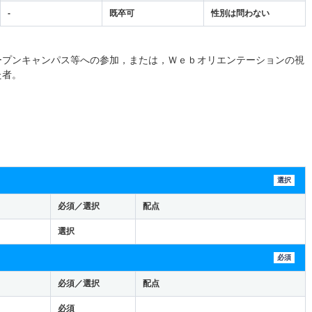
-
既卒可
性別は問わない
ープンキャンパス等への参加，または，Ｗｅｂオリエンテーションの視
た者。
選択
必須／選択
配点
選択
必須
必須／選択
配点
必須