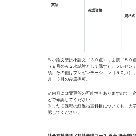
英語
英語資格
資格名
※小論文型は小論文（３０点），面接（５０
（９月のみ２次試験として課す）。プレゼン
須。その他はプレゼンテーション（５０点）
月，３月のみ選択可。
※内容には変更等の可能性もありますので、
どで確認してください。
※また旧課程の経過措置科目についても、大
認してください。
社会福祉学科／福祉教職コース 総合 総合型(20