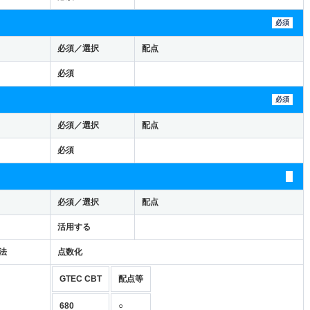
必須
必須／選択
配点
必須
必須
必須／選択
配点
必須
必須／選択
配点
活用する
法
点数化
GTEC CBT
配点等
680
○