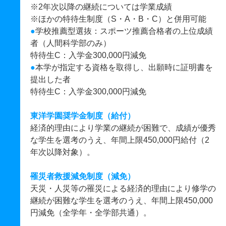
※2年次以降の継続については学業成績
※ほかの特待生制度（S・A・B・C）と併用可能
●
学校推薦型選抜：スポーツ推薦合格者の上位成績
者（人間科学部のみ）
特待生C：入学金300,000円減免
●
本学が指定する資格を取得し、出願時に証明書を
提出した者
特待生C：入学金300,000円減免
東洋学園奨学金制度（給付）
経済的理由により学業の継続が困難で、成績が優秀
な学生を選考のうえ、年間上限450,000円給付（2
年次以降対象）。
罹災者救援減免制度（減免）
天災・人災等の罹災による経済的理由により修学の
継続が困難な学生を選考のうえ、年間上限450,000
円減免（全学年・全学部共通）。