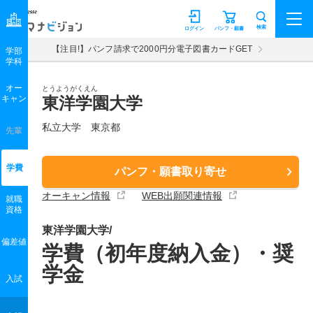
マナビジョン
検索
ログイン
パンフ・願書
【注目!】パンフ請求で2000円分電子図書カードGET
学部
学科
オー
とうようがくえん
キャン
東洋学園大学
私立大学 東京都
先輩
学費
パンフ・願書取り寄せ
オーキャン情報
WEB出願関連情報
就職
資格
東洋学園大学/
偏差値
学費（初年度納入金）・奨
学金
入試