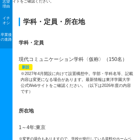
イトをご確認ください。
志望
理由
イチ
学科・定員・所在地
オシ
卒業後
の進路
学科・定員
現代コミュニケーション学科〈仮称〉（150名）
新設
※2027年4月開設に向けて設置構想中。学部・学科名等、記載
内容は変更になる場合があります。最新情報は東洋学園大学
公式Webサイトをご確認ください。（以下は2026年度の内容
です）
所在地
1～4年:東京
※変更の場合もありますので、学校が発行している資料やホームペ