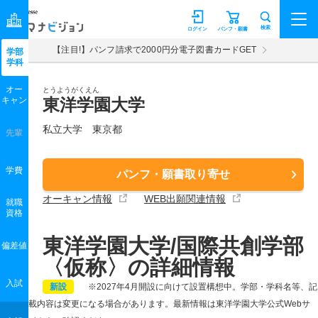
マナビジョン
検索
ログイン
パンフ・願書
【注目!】パンフ請求で2000円分電子図書カードGET
学部
学科
オー
とうようがくえん
キャン
東洋学園大学
私立大学 東京都
先輩
学費
パンフ・願書取り寄せ
オーキャン情報
WEB出願関連情報
就職
資格
東洋学園大学/国際共創学部
偏差値
〈仮称〉の詳細情報
入試
新設
※2027年4月開設に向けて設置構想中。学部・学科名等、記
載内容は変更になる場合があります。最新情報は東洋学園大学公式Webサ