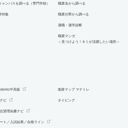
キャンパスを調べる（専門学校）
職業名から調べる
界特集
職業分野から調べる
適職・適学診断
職業マンガ
～見つけよう！キミが活躍したい場所～
ademic中高版
進路マップ マナトレ
ナビ
タイピング
志望理由書ナビ
ート／入試結果／合格ライン