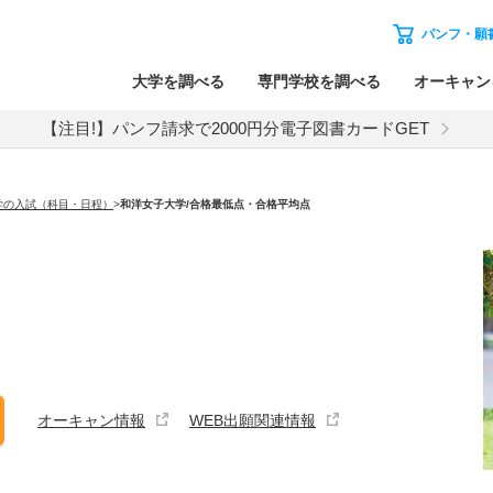
パンフ・願
大学を調べる
専門学校を調べる
オーキャン
【注目!】パンフ請求で2000円分電子図書カードGET
学の入試（科目・日程）
>
和洋女子大学
/合格最低点・合格平均点
オーキャン情報
WEB出願関連情報