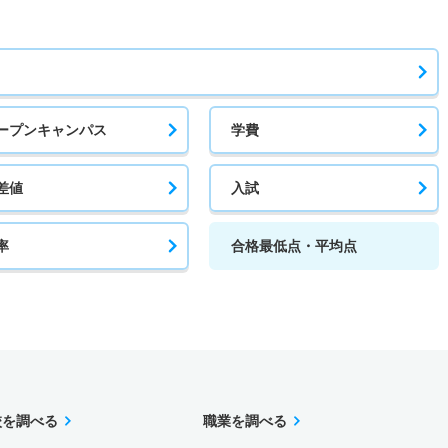
ープンキャンパス
学費
差値
入試
率
合格最低点・平均点
校を調べる
職業を調べる