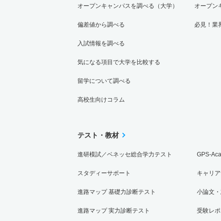
オープンキャンパスを調べる（大学）
オープン
偏差値から調べる
必見！業
入試情報を調べる
気になる項目で大学を比較する
留学について調べる
高校生向けコラム
テスト・教材
進研模試／ベネッセ総合学力テスト
GPS-Ac
スタディーサポート
キャリア
進路マップ 基礎力診断テスト
小論文・
進路マップ 実力診断テスト
受験レポ