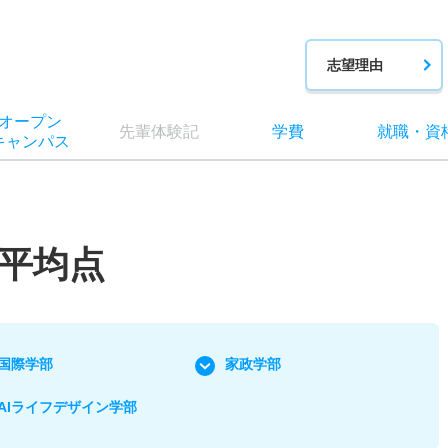
志望理由
オー
プン
先輩
体験記
学費
就職
・
資
キャン
パス
平均点
国際学部
家政学部
AIライフデザイン学部