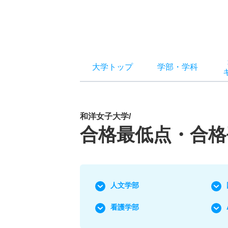
大学トップ
学部
・
学科
和洋女子大学/
合格最低点・合格
人文学部
看護学部